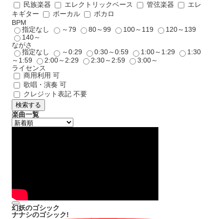
民族楽器
エレクトリックベース
管弦楽器
エレ
キギター
ボーカル
ボカロ
BPM
指定なし
～79
80～99
100～119
120～139
140～
ながさ
指定なし
～0:29
0:30～0:59
1:00～1:29
1:30
～1:59
2:00～2:29
2:30～2:59
3:00～
ライセンス
商用利用 可
歌唱・演奏 可
クレジット表記 不要
検索する
楽曲一覧
幻妖のゴシック
ナナシのゴシック!