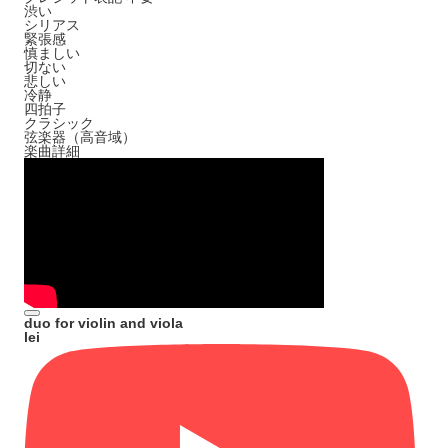
渋い
シリアス
緊張感
慎ましい
切ない
悲しい
冷静
四拍子
クラシック
弦楽器（高音域）
楽曲詳細
duo for violin and viola
lei