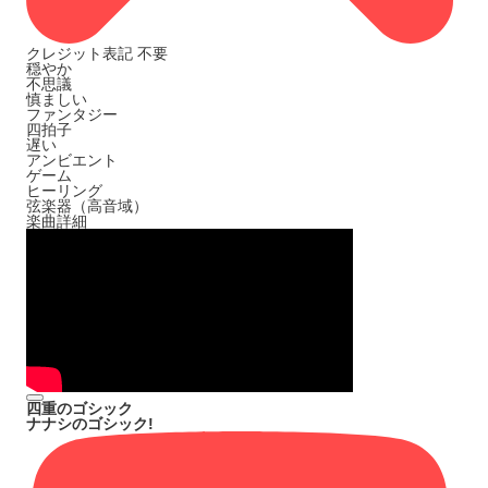
クレジット表記
不要
穏やか
不思議
慎ましい
ファンタジー
四拍子
遅い
アンビエント
ゲーム
ヒーリング
弦楽器（高音域）
楽曲詳細
四重のゴシック
ナナシのゴシック!