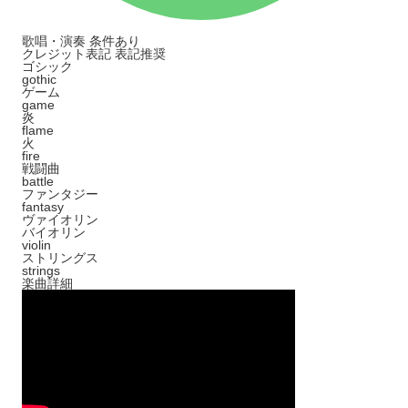
歌唱・演奏
条件あり
クレジット表記
表記推奨
ゴシック
gothic
ゲーム
game
炎
flame
火
fire
戦闘曲
battle
ファンタジー
fantasy
ヴァイオリン
バイオリン
violin
ストリングス
strings
楽曲詳細