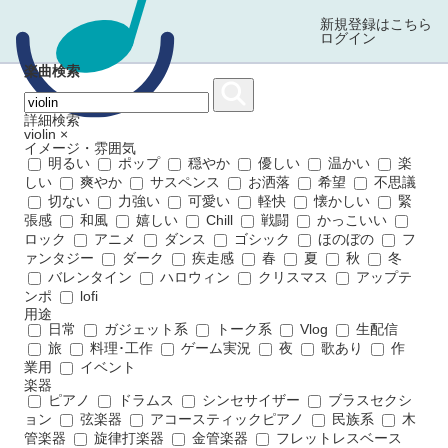
新規登録はこちら
ログイン
楽曲検索
詳細検索
violin
×
イメージ・雰囲気
明るい
ポップ
穏やか
優しい
温かい
楽
しい
爽やか
サスペンス
お洒落
希望
不思議
切ない
力強い
可愛い
軽快
懐かしい
緊
張感
和風
嬉しい
Chill
戦闘
かっこいい
ロック
アニメ
ダンス
ゴシック
ほのぼの
フ
ァンタジー
ダーク
疾走感
春
夏
秋
冬
バレンタイン
ハロウィン
クリスマス
アップテ
ンポ
lofi
用途
日常
ガジェット系
トーク系
Vlog
生配信
旅
料理･工作
ゲーム実況
夜
歌あり
作
業用
イベント
楽器
ピアノ
ドラムス
シンセサイザー
ブラスセクシ
ョン
弦楽器
アコースティックピアノ
民族系
木
管楽器
旋律打楽器
金管楽器
フレットレスベース