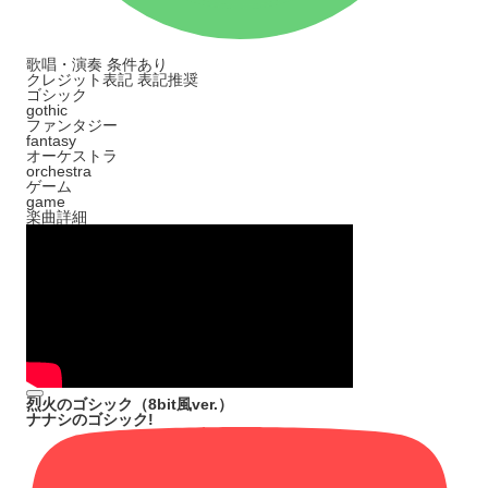
歌唱・演奏
条件あり
クレジット表記
表記推奨
ゴシック
gothic
ファンタジー
fantasy
オーケストラ
orchestra
ゲーム
game
楽曲詳細
烈火のゴシック（8bit風ver.）
ナナシのゴシック!