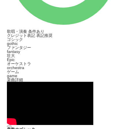
歌唱・演奏
条件あり
クレジット表記
表記推奨
ゴシック
gothic
ファンタジー
fantasy
壮大
Epic
オーケストラ
orchestra
ゲーム
game
楽曲詳細