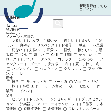
新規登録はこちら
ログイン
楽曲検索
詳細検索
fantasy
×
イメージ・雰囲気
明るい
ポップ
穏やか
優しい
温かい
楽
しい
爽やか
サスペンス
お洒落
希望
不思議
切ない
力強い
可愛い
軽快
懐かしい
緊
張感
和風
嬉しい
Chill
戦闘
かっこいい
ロック
アニメ
ダンス
ゴシック
ほのぼの
フ
ァンタジー
ダーク
疾走感
春
夏
秋
冬
バレンタイン
ハロウィン
クリスマス
アップテ
ンポ
lofi
用途
日常
ガジェット系
トーク系
Vlog
生配信
旅
料理･工作
ゲーム実況
夜
歌あり
作
業用
イベント
楽器
ピアノ
ドラムス
シンセサイザー
ブラスセクシ
ョン
弦楽器
アコースティックピアノ
民族系
木
管楽器
旋律打楽器
金管楽器
フレットレスベース