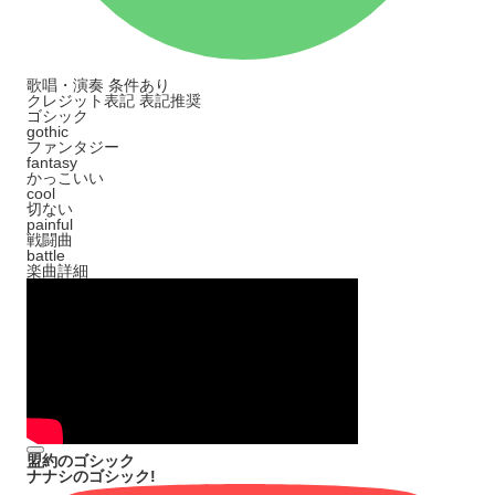
歌唱・演奏
条件あり
クレジット表記
表記推奨
ゴシック
gothic
ファンタジー
fantasy
かっこいい
cool
切ない
painful
戦闘曲
battle
楽曲詳細
盟約のゴシック
ナナシのゴシック!