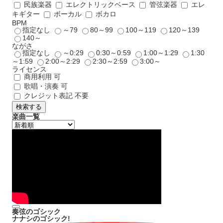
民族楽器
エレクトリックベース
管弦楽器
エレ
キギター
ボーカル
ボカロ
BPM
指定なし
～79
80～99
100～119
120～139
140～
ながさ
指定なし
～0:29
0:30～0:59
1:00～1:29
1:30
～1:59
2:00～2:29
2:30～2:59
3:00～
ライセンス
商用利用 可
歌唱・演奏 可
クレジット表記 不要
検索する
楽曲一覧
奏弦のゴシック
ナナシのゴシック!