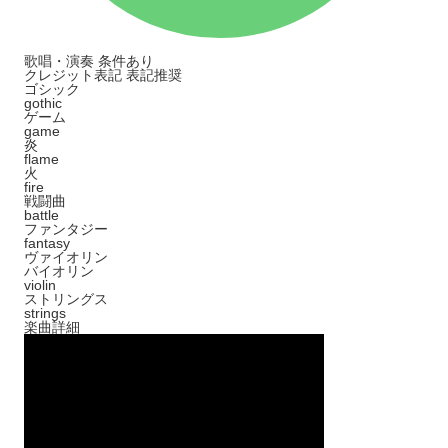
歌唱・演奏
条件あり
クレジット表記
表記推奨
ゴシック
gothic
ゲーム
game
炎
flame
火
fire
戦闘曲
battle
ファンタジー
fantasy
ヴァイオリン
バイオリン
violin
ストリングス
strings
楽曲詳細