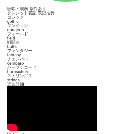
歌唱・演奏
条件あり
クレジット表記
表記推奨
ゴシック
gothic
ダンジョン
dungeon
フィールド
field
戦闘曲
battle
ファンタジー
fantasy
チェンバロ
cembaro
ハープシコード
harpsichord
ストリングス
strings
楽曲詳細