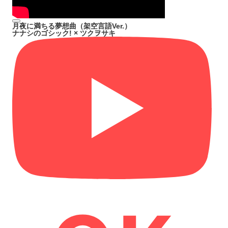
月夜に満ちる夢想曲（架空言語Ver.）
ナナシのゴシック! × ツクヲサキ