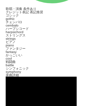
歌唱・演奏
条件あり
クレジット表記
表記推奨
ゴシック
gothic
チェンバロ
cembalo
ハープシコード
harpsichord
ストリングス
strings
ピアノ
piano
ファンタジー
fantasy
かっこいい
cool
戦闘曲
battle
シンフォニック
symphony
楽曲詳細