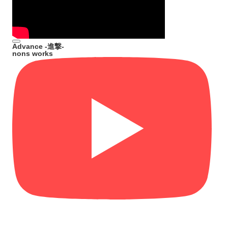
Advance -進撃-
nons works