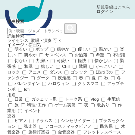
新規登録はこちら
ログイン
楽曲検索
詳細検索
ライセンス: 歌唱・演奏 可
×
イメージ・雰囲気
明るい
ポップ
穏やか
優しい
温かい
楽
しい
爽やか
サスペンス
お洒落
希望
不思議
切ない
力強い
可愛い
軽快
懐かしい
緊
張感
和風
嬉しい
Chill
戦闘
かっこいい
ロック
アニメ
ダンス
ゴシック
ほのぼの
フ
ァンタジー
ダーク
疾走感
春
夏
秋
冬
バレンタイン
ハロウィン
クリスマス
アップテ
ンポ
lofi
用途
日常
ガジェット系
トーク系
Vlog
生配信
旅
料理･工作
ゲーム実況
夜
歌あり
作
業用
イベント
楽器
ピアノ
ドラムス
シンセサイザー
ブラスセクシ
ョン
弦楽器
アコースティックピアノ
民族系
木
管楽器
旋律打楽器
金管楽器
フレットレスベース