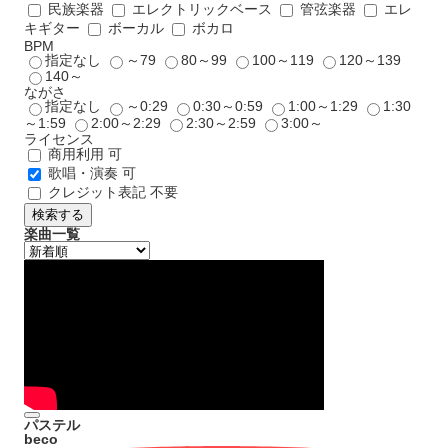
民族楽器
エレクトリックベース
管弦楽器
エレ
キギター
ボーカル
ボカロ
BPM
指定なし
～79
80～99
100～119
120～139
140～
ながさ
指定なし
～0:29
0:30～0:59
1:00～1:29
1:30
～1:59
2:00～2:29
2:30～2:59
3:00～
ライセンス
商用利用 可
歌唱・演奏 可
クレジット表記 不要
検索する
楽曲一覧
パステル
beco