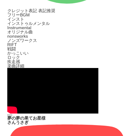
クレジット表記
表記推奨
フリーBGM
インスト
インストゥルメンタル
Instrumental
オリジナル曲
nonsworks
ノンズワークス
RIFT
戦闘
かっこいい
ロック
疾走感
楽曲詳細
夢の夢の果てお星様
さんうさぎ