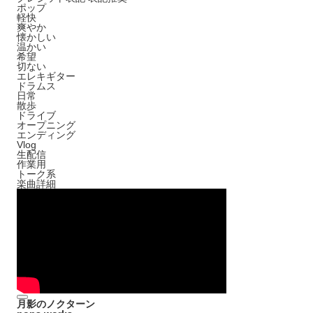
ポップ
軽快
爽やか
懐かしい
温かい
希望
切ない
エレキギター
ドラムス
日常
散歩
ドライブ
オープニング
エンディング
Vlog
生配信
作業用
トーク系
楽曲詳細
月影のノクターン