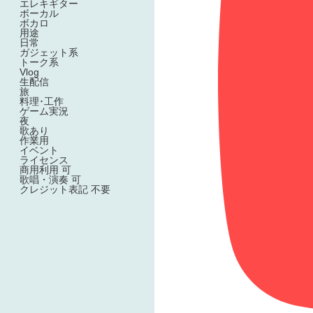
エレキギター
ボーカル
ボカロ
用途
日常
ガジェット系
トーク系
Vlog
生配信
旅
料理･工作
ゲーム実況
夜
歌あり
作業用
イベント
ライセンス
商用利用 可
歌唱・演奏 可
クレジット表記 不要