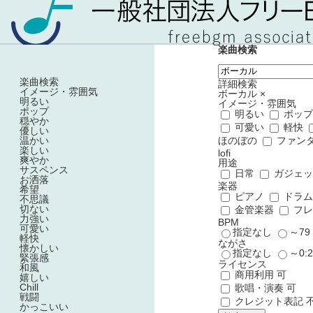
楽曲検索
楽曲検索
詳細検索
イメージ・雰囲気
ボーカル
×
明るい
イメージ・雰囲気
ポップ
明るい
ポッ
穏やか
可愛い
軽快
優しい
温かい
ほのぼの
ファン
楽しい
lofi
爽やか
用途
サスペンス
日常
ガジェ
お洒落
楽器
希望
ピアノ
ドラ
不思議
切ない
金管楽器
フレ
力強い
BPM
可愛い
指定なし
～7
軽快
ながさ
懐かしい
指定なし
～0:
緊張感
ライセンス
和風
商用利用 可
嬉しい
Chill
歌唱・演奏 可
戦闘
クレジット表記 
かっこいい