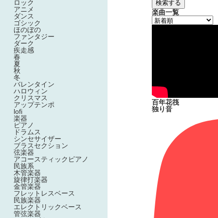
ロック
検索する
アニメ
楽曲一覧
ダンス
ゴシック
ほのぼの
ファンタジー
ダーク
疾走感
春
夏
秋
冬
バレンタイン
ハロウィン
クリスマス
百年花筏
アップテンポ
独り音
lofi
楽器
ピアノ
ドラムス
シンセサイザー
ブラスセクション
弦楽器
アコースティックピアノ
民族系
木管楽器
旋律打楽器
金管楽器
フレットレスベース
民族楽器
エレクトリックベース
管弦楽器