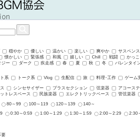
プ
穏やか
優しい
温かい
楽しい
爽やか
サスペン
懐かしい
緊張感
和風
嬉しい
Chill
戦闘
かっこ
タジー
ダーク
疾走感
春
夏
秋
冬
バレンタイ
ット系
トーク系
Vlog
生配信
旅
料理･工作
ゲーム
ムス
シンセサイザー
ブラスセクション
弦楽器
アコーステ
ットレスベース
民族楽器
エレクトリックベース
管弦楽器
9
80～99
100～119
120～139
140～
29
0:30～0:59
1:00～1:29
1:30～1:59
2:00～2:29
2:30
不要