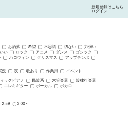
新規登録はこちら
ログイン
ス
お洒落
希望
不思議
切ない
力強い
いい
ロック
アニメ
ダンス
ゴシック
ン
ハロウィン
クリスマス
アップテンポ
実況
夜
歌あり
作業用
イベント
ィックピアノ
民族系
木管楽器
旋律打楽器
エレキギター
ボーカル
ボカロ
～2:59
3:00～