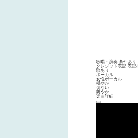
歌唱・演奏
条件あり
クレジット表記
表記
歌あり
ボーカル
女性ボーカル
穏やか
切ない
爽やか
楽曲詳細