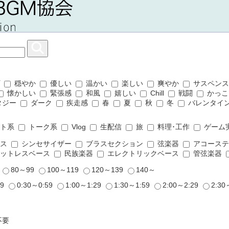
プ
穏やか
優しい
温かい
楽しい
爽やか
サスペン
懐かしい
緊張感
和風
嬉しい
Chill
戦闘
かっこ
タジー
ダーク
疾走感
春
夏
秋
冬
バレンタイ
ット系
トーク系
Vlog
生配信
旅
料理･工作
ゲーム
ムス
シンセサイザー
ブラスセクション
弦楽器
アコーステ
ットレスベース
民族楽器
エレクトリックベース
管弦楽器
9
80～99
100～119
120～139
140～
29
0:30～0:59
1:00～1:29
1:30～1:59
2:00～2:29
2:30
不要