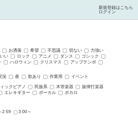
新規登録はこちら
ログイン
ス
お洒落
希望
不思議
切ない
力強い
いい
ロック
アニメ
ダンス
ゴシック
ン
ハロウィン
クリスマス
アップテンポ
実況
夜
歌あり
作業用
イベント
ィックピアノ
民族系
木管楽器
旋律打楽器
エレキギター
ボーカル
ボカロ
～2:59
3:00～