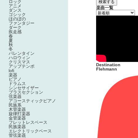
ロック
検索する
アニメ
楽曲一覧
ダンス
ゴシック
ほのぼの
ファンタジー
ダーク
疾走感
春
夏
秋
冬
バレンタイン
ハロウィン
クリスマス
Destination
アップテンポ
Flehmann
lofi
楽器
ピアノ
ドラムス
シンセサイザー
ブラスセクション
弦楽器
アコースティックピアノ
民族系
木管楽器
旋律打楽器
金管楽器
フレットレスベース
民族楽器
エレクトリックベース
管弦楽器