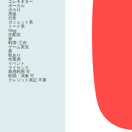
エレキギター
ボーカル
ボカロ
用途
日常
ガジェット系
トーク系
Vlog
生配信
旅
料理･工作
ゲーム実況
夜
歌あり
作業用
イベント
ライセンス
商用利用 可
歌唱・演奏 可
クレジット表記 不要