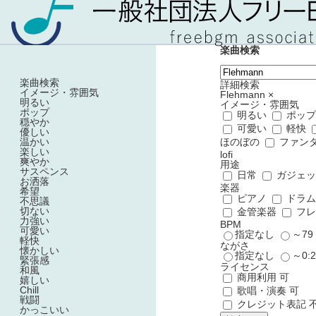
楽曲検索
楽曲検索
詳細検索
イメージ・雰囲気
Flehmann
×
明るい
イメージ・雰囲気
ポップ
明るい
ポッ
穏やか
可愛い
軽快
優しい
温かい
ほのぼの
ファン
楽しい
lofi
爽やか
用途
サスペンス
日常
ガジェ
お洒落
楽器
希望
ピアノ
ドラ
不思議
切ない
金管楽器
フレ
力強い
BPM
可愛い
指定なし
～7
軽快
ながさ
懐かしい
指定なし
～0:
緊張感
ライセンス
和風
商用利用 可
嬉しい
Chill
歌唱・演奏 可
戦闘
クレジット表記 
かっこいい