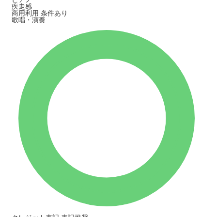
疾走感
商用利用
条件あり
歌唱・演奏