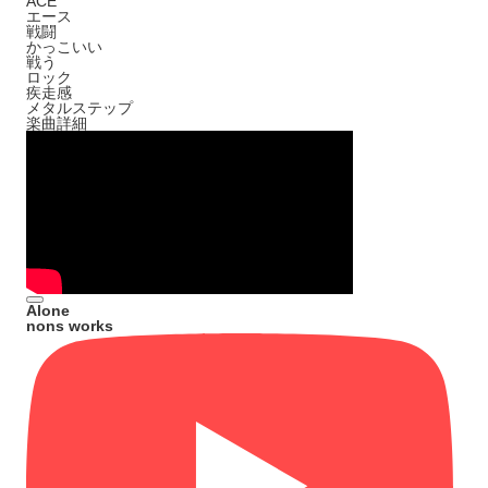
ACE
エース
戦闘
かっこいい
戦う
ロック
疾走感
メタルステップ
楽曲詳細
Alone
nons works