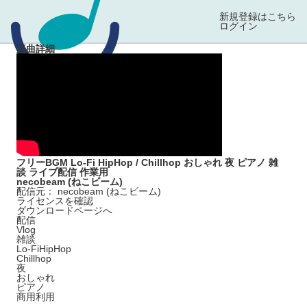
新規登録はこちら
ログイン
楽曲詳細
フリーBGM Lo-Fi HipHop / Chillhop おしゃれ 夜 ピアノ 雑
談 ライブ配信 作業用
necobeam (ねこビーム)
配信元： necobeam (ねこビーム)
ライセンスを確認
ダウンロードページへ
配信
Vlog
雑談
Lo-FiHipHop
Chillhop
夜
おしゃれ
ピアノ
商用利用