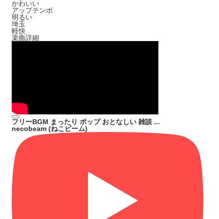
かわいい
アップテンポ
明るい
埼玉
軽快
楽曲詳細
フリーBGM まったり ポップ おとなしい 雑談 ...
necobeam (ねこビーム)