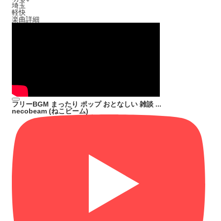
埼玉
軽快
楽曲詳細
フリーBGM まったり ポップ おとなしい 雑談 ...
necobeam (ねこビーム)