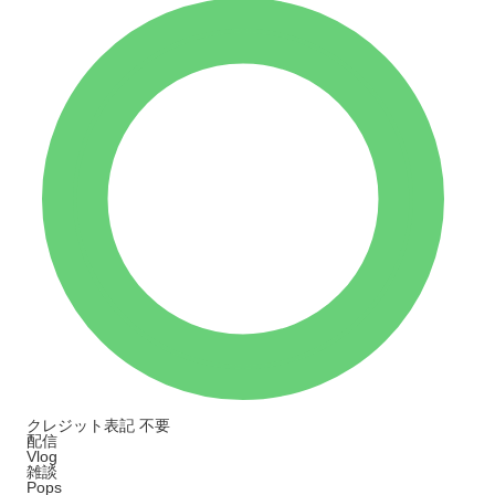
クレジット表記
不要
配信
Vlog
雑談
Pops