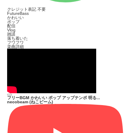
クレジット表記
不要
FutureBass
かわいい
ポップ
配信
Vlog
雑談
落ち着いた
フワフワ
楽曲詳細
フリーBGM かわいい ポップ アップテンポ 明る...
necobeam (ねこビーム)