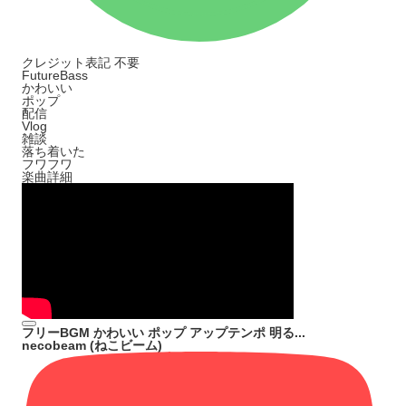
クレジット表記
不要
FutureBass
かわいい
ポップ
配信
Vlog
雑談
落ち着いた
フワフワ
楽曲詳細
フリーBGM かわいい ポップ アップテンポ 明る...
necobeam (ねこビーム)