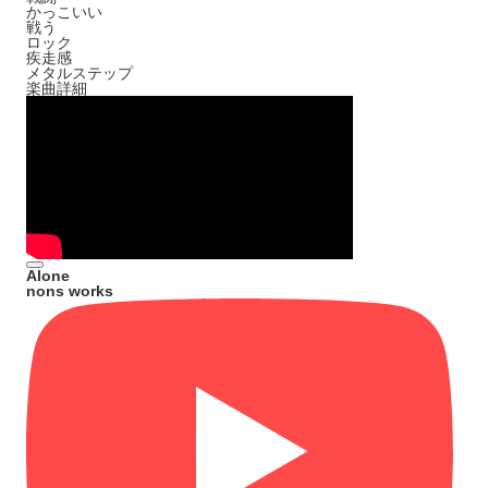
かっこいい
戦う
ロック
疾走感
メタルステップ
楽曲詳細
Alone
nons works