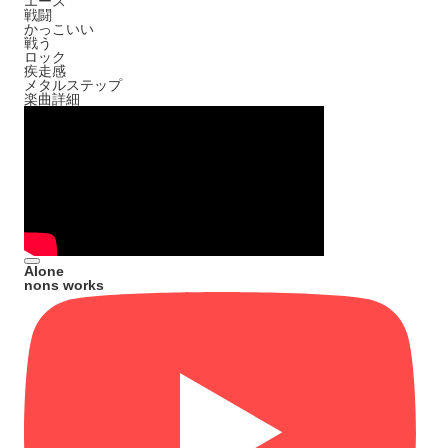
エース
戦闘
かっこいい
戦う
ロック
疾走感
メタルステップ
楽曲詳細
Alone
nons works