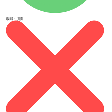
歌唱・演奏