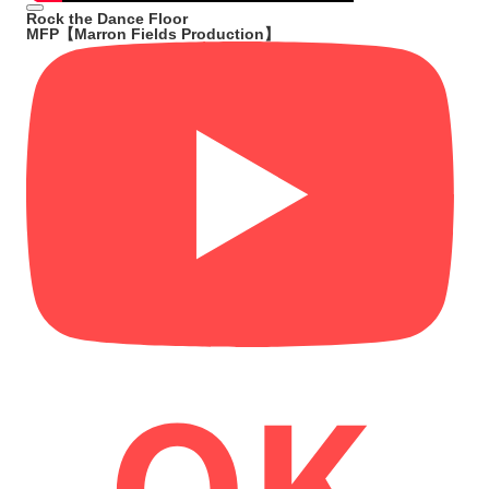
Rock the Dance Floor
MFP【Marron Fields Production】