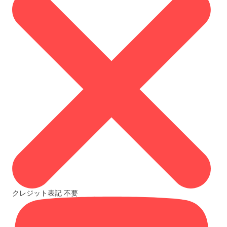
クレジット表記
不要