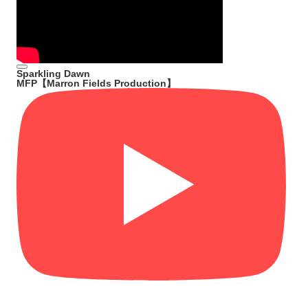
Sparkling Dawn
MFP【Marron Fields Production】