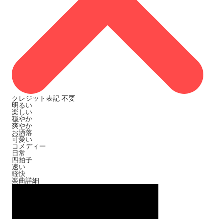
クレジット表記
不要
明るい
楽しい
穏やか
爽やか
お洒落
可愛い
コメディー
日常
四拍子
速い
軽快
楽曲詳細