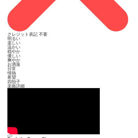
クレジット表記
不要
明るい
楽しい
温かい
穏やか
優しい
爽やか
お洒落
日常
情熱
希望
四拍子
楽曲詳細