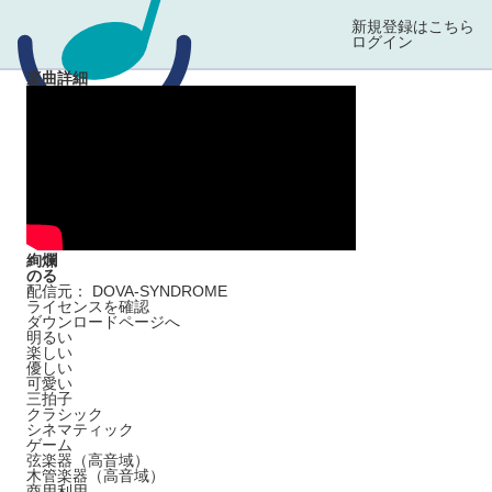
新規登録はこちら
ログイン
楽曲詳細
絢爛
のる
配信元： DOVA-SYNDROME
ライセンスを確認
ダウンロードページへ
明るい
楽しい
優しい
可愛い
三拍子
クラシック
シネマティック
ゲーム
弦楽器（高音域）
木管楽器（高音域）
商用利用