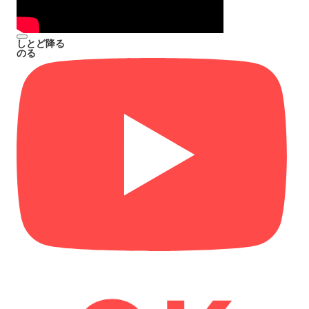
しとど降る
のる