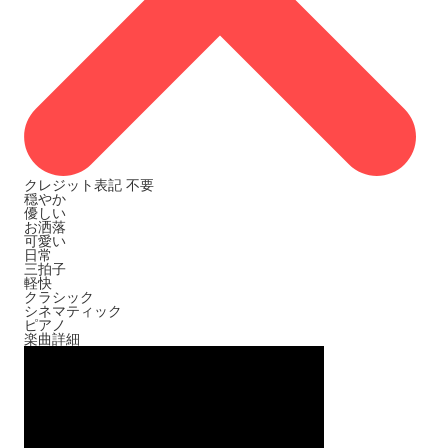
クレジット表記
不要
穏やか
優しい
お洒落
可愛い
日常
三拍子
軽快
クラシック
シネマティック
ピアノ
楽曲詳細