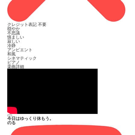
クレジット表記
不要
穏やか
不思議
慎ましい
寂しい
冷静
アンビエント
和風
シネマティック
ピアノ
楽曲詳細
今日はゆっくり休もう。
のる