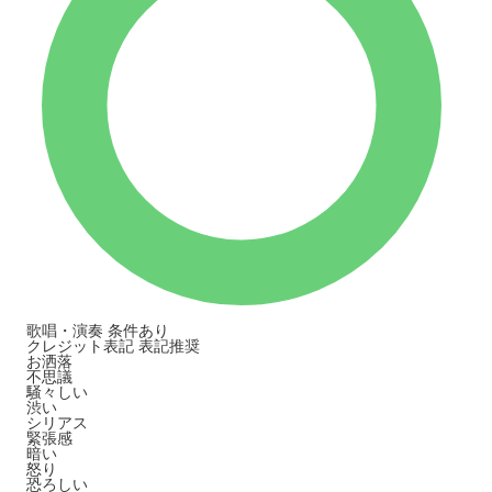
歌唱・演奏
条件あり
クレジット表記
表記推奨
お洒落
不思議
騒々しい
渋い
シリアス
緊張感
暗い
怒り
恐ろしい