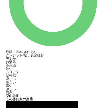
歌唱・演奏
条件あり
クレジット表記
表記推奨
爽やか
お洒落
不思議
渋い
シリアス
緊張感
寂しい
冷たい
暗い
激しい
悪意
楽曲詳細
この作曲家の楽曲