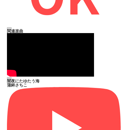
関連楽曲
闇夜にたゆたう海
蒲鉾さちこ