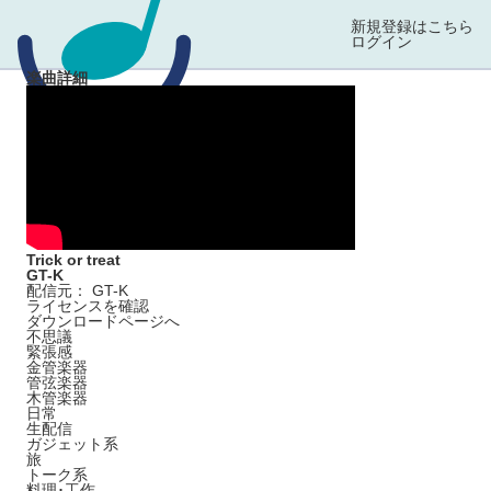
新規登録はこちら
ログイン
楽曲詳細
Trick or treat
GT-K
配信元： GT-K
ライセンスを確認
ダウンロードページへ
不思議
緊張感
金管楽器
管弦楽器
木管楽器
日常
生配信
ガジェット系
旅
トーク系
料理･工作