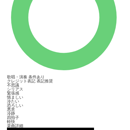
歌唱・演奏
条件あり
クレジット表記
表記推奨
不思議
シリアス
緊張感
慎ましい
冷たい
恐ろしい
悪意
冷静
四拍子
軽快
楽曲詳細