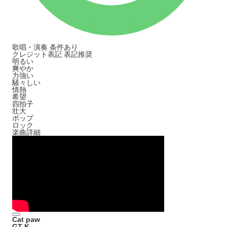
歌唱・演奏
条件あり
クレジット表記
表記推奨
明るい
爽やか
力強い
騒々しい
情熱
希望
四拍子
壮大
ポップ
ロック
楽曲詳細
Cat paw
GT-K