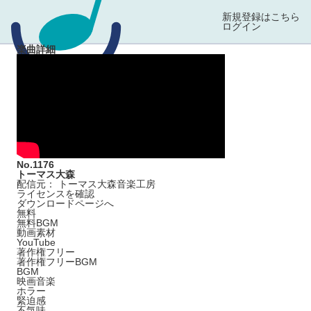
新規登録はこちら
ログイン
楽曲詳細
No.1176
トーマス大森
配信元： トーマス大森音楽工房
ライセンスを確認
ダウンロードページへ
無料
無料BGM
動画素材
YouTube
著作権フリー
著作権フリーBGM
BGM
映画音楽
ホラー
緊迫感
不気味