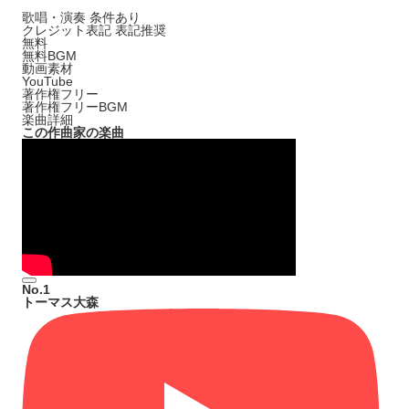
歌唱・演奏
条件あり
クレジット表記
表記推奨
無料
無料BGM
動画素材
YouTube
著作権フリー
著作権フリーBGM
楽曲詳細
この作曲家の楽曲
No.1
トーマス大森