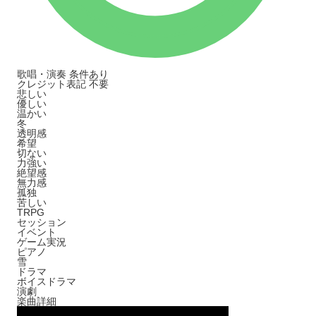
歌唱・演奏
条件あり
クレジット表記
不要
悲しい
優しい
温かい
冬
透明感
希望
切ない
力強い
絶望感
無力感
孤独
苦しい
TRPG
セッション
イベント
ゲーム実況
ピアノ
雪
ドラマ
ボイスドラマ
演劇
楽曲詳細