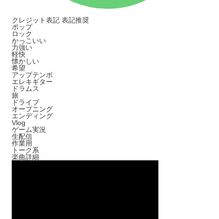
クレジット表記
表記推奨
ポップ
ロック
かっこいい
力強い
軽快
懐かしい
希望
アップテンポ
エレキギター
ドラムス
旅
ドライブ
オープニング
エンディング
Vlog
ゲーム実況
生配信
作業用
トーク系
楽曲詳細