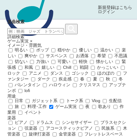
新規登録はこちら
ログイン
楽曲検索
詳細検索
ゲーム実況
×
イメージ・雰囲気
明るい
ポップ
穏やか
優しい
温かい
楽
しい
爽やか
サスペンス
お洒落
希望
不思議
切ない
力強い
可愛い
軽快
懐かしい
緊
張感
和風
嬉しい
Chill
戦闘
かっこいい
ロック
アニメ
ダンス
ゴシック
ほのぼの
フ
ァンタジー
ダーク
疾走感
春
夏
秋
冬
バレンタイン
ハロウィン
クリスマス
アップテ
ンポ
lofi
用途
日常
ガジェット系
トーク系
Vlog
生配信
旅
料理･工作
ゲーム実況
夜
歌あり
作
業用
イベント
楽器
ピアノ
ドラムス
シンセサイザー
ブラスセクシ
ョン
弦楽器
アコースティックピアノ
民族系
木
管楽器
旋律打楽器
金管楽器
フレットレスベース