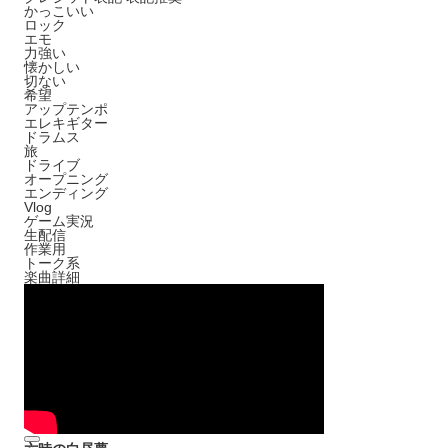
かっこいい
ロック
エモ
力強い
懐かしい
切ない
希望
アップテンポ
エレキギター
ドラムス
旅
ドライブ
オープニング
エンディング
Vlog
ゲーム実況
生配信
作業用
トーク系
楽曲詳細