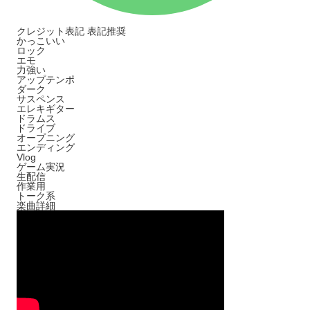
クレジット表記
表記推奨
かっこいい
ロック
エモ
力強い
アップテンポ
ダーク
サスペンス
エレキギター
ドラムス
ドライブ
オープニング
エンディング
Vlog
ゲーム実況
生配信
作業用
トーク系
楽曲詳細