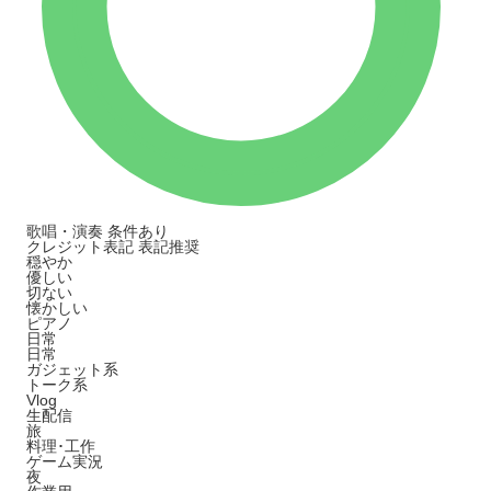
歌唱・演奏
条件あり
クレジット表記
表記推奨
穏やか
優しい
切ない
懐かしい
ピアノ
日常
日常
ガジェット系
トーク系
Vlog
生配信
旅
料理･工作
ゲーム実況
夜