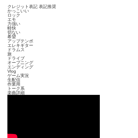
クレジット表記
表記推奨
かっこいい
ロック
エモ
力強い
軽快
切ない
希望
アップテンポ
エレキギター
ドラムス
旅
ドライブ
オープニング
エンディング
Vlog
ゲーム実況
生配信
作業用
トーク系
楽曲詳細