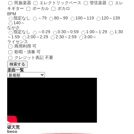
民族楽器
エレクトリックベース
管弦楽器
エレ
キギター
ボーカル
ボカロ
BPM
指定なし
～79
80～99
100～119
120～139
140～
ながさ
指定なし
～0:29
0:30～0:59
1:00～1:29
1:30
～1:59
2:00～2:29
2:30～2:59
3:00～
ライセンス
商用利用 可
歌唱・演奏 可
クレジット表記 不要
検索する
楽曲一覧
破天荒
beco