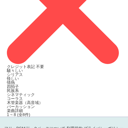
クレジット表記
不要
騒々しい
シリアス
怪しい
情熱
四拍子
民族系
シネマティック
コーラス
木管楽器（高音域）
パーカッション
楽曲詳細
1 ~ 8 (全8件)