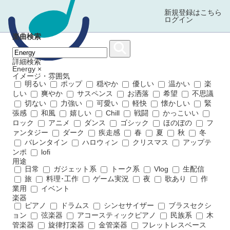
新規登録はこちら
ログイン
楽曲検索
詳細検索
Energy
×
イメージ・雰囲気
明るい
ポップ
穏やか
優しい
温かい
楽
しい
爽やか
サスペンス
お洒落
希望
不思議
切ない
力強い
可愛い
軽快
懐かしい
緊
張感
和風
嬉しい
Chill
戦闘
かっこいい
ロック
アニメ
ダンス
ゴシック
ほのぼの
フ
ァンタジー
ダーク
疾走感
春
夏
秋
冬
バレンタイン
ハロウィン
クリスマス
アップテ
ンポ
lofi
用途
日常
ガジェット系
トーク系
Vlog
生配信
旅
料理･工作
ゲーム実況
夜
歌あり
作
業用
イベント
楽器
ピアノ
ドラムス
シンセサイザー
ブラスセクシ
ョン
弦楽器
アコースティックピアノ
民族系
木
管楽器
旋律打楽器
金管楽器
フレットレスベース