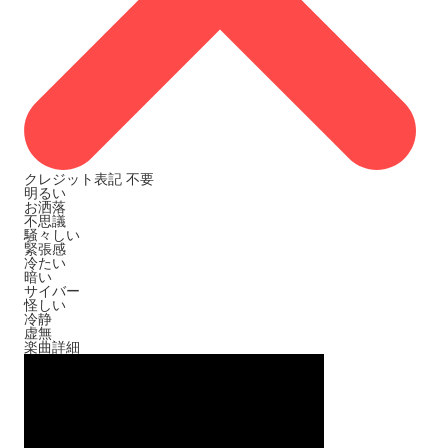
クレジット表記
不要
明るい
お洒落
不思議
騒々しい
緊張感
冷たい
暗い
サイバー
怪しい
冷静
虚無
楽曲詳細