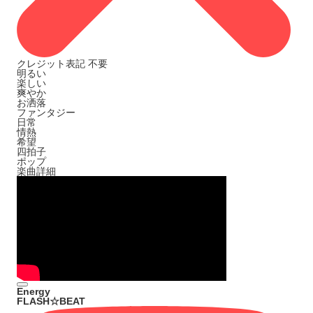
クレジット表記
不要
明るい
楽しい
爽やか
お洒落
ファンタジー
日常
情熱
希望
四拍子
ポップ
楽曲詳細
Energy
FLASH☆BEAT