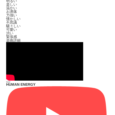
明るい
楽しい
温かい
お洒落
力強い
懐かしい
不思議
騒々しい
可愛い
渋い
緊張感
楽曲詳細
HUMAN ENERGY