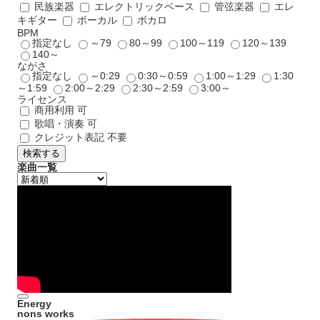
民族楽器
エレクトリックベース
管弦楽器
エレ
キギター
ボーカル
ボカロ
BPM
指定なし
～79
80～99
100～119
120～139
140～
ながさ
指定なし
～0:29
0:30～0:59
1:00～1:29
1:30
～1:59
2:00～2:29
2:30～2:59
3:00～
ライセンス
商用利用 可
歌唱・演奏 可
クレジット表記 不要
検索する
楽曲一覧
Energy
nons works