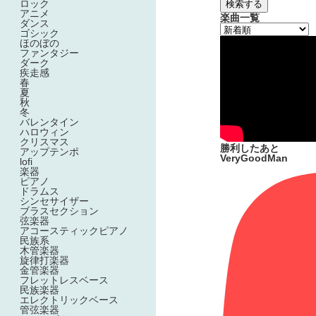
ロック
検索する
アニメ
楽曲一覧
ダンス
ゴシック
ほのぼの
ファンタジー
ダーク
疾走感
春
夏
秋
冬
バレンタイン
ハロウィン
クリスマス
勝利したあと
アップテンポ
VeryGoodMan
lofi
楽器
ピアノ
ドラムス
シンセサイザー
ブラスセクション
弦楽器
アコースティックピアノ
民族系
木管楽器
旋律打楽器
金管楽器
フレットレスベース
民族楽器
エレクトリックベース
管弦楽器