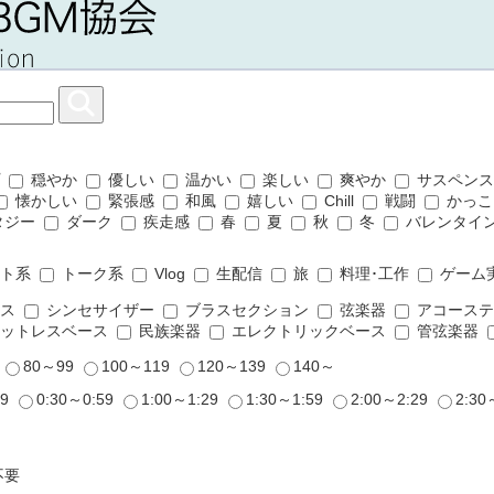
プ
穏やか
優しい
温かい
楽しい
爽やか
サスペン
懐かしい
緊張感
和風
嬉しい
Chill
戦闘
かっこ
タジー
ダーク
疾走感
春
夏
秋
冬
バレンタイ
ット系
トーク系
Vlog
生配信
旅
料理･工作
ゲーム
ムス
シンセサイザー
ブラスセクション
弦楽器
アコーステ
ットレスベース
民族楽器
エレクトリックベース
管弦楽器
9
80～99
100～119
120～139
140～
29
0:30～0:59
1:00～1:29
1:30～1:59
2:00～2:29
2:30
不要