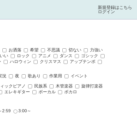
新規登録はこちら
ログイン
ス
お洒落
希望
不思議
切ない
力強い
いい
ロック
アニメ
ダンス
ゴシック
ン
ハロウィン
クリスマス
アップテンポ
実況
夜
歌あり
作業用
イベント
ィックピアノ
民族系
木管楽器
旋律打楽器
エレキギター
ボーカル
ボカロ
～2:59
3:00～