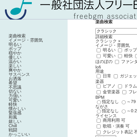
楽曲検索
楽曲検索
詳細検索
イメージ・雰囲気
クラシック
×
明るい
イメージ・雰囲気
ポップ
明るい
ポッ
穏やか
可愛い
軽快
優しい
温かい
ほのぼの
ファン
楽しい
lofi
爽やか
用途
サスペンス
日常
ガジェ
お洒落
楽器
希望
ピアノ
ドラ
不思議
切ない
金管楽器
フレ
力強い
BPM
可愛い
指定なし
～7
軽快
ながさ
懐かしい
指定なし
～0:
緊張感
ライセンス
和風
商用利用 可
嬉しい
Chill
歌唱・演奏 可
戦闘
クレジット表記 
かっこいい