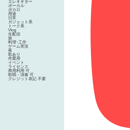
エレキギター
ボーカル
ボカロ
用途
日常
ガジェット系
トーク系
Vlog
生配信
旅
料理･工作
ゲーム実況
夜
歌あり
作業用
イベント
ライセンス
商用利用 可
歌唱・演奏 可
クレジット表記 不要