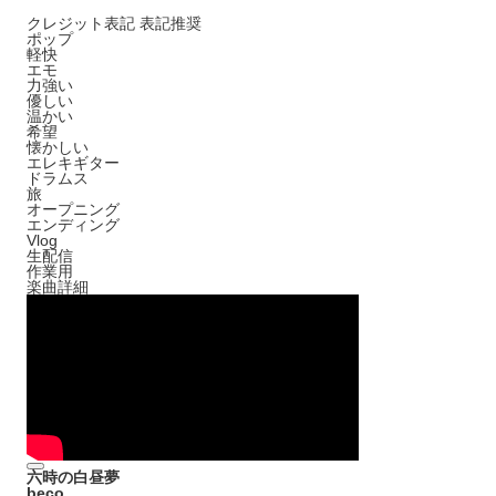
クレジット表記
表記推奨
ポップ
軽快
エモ
力強い
優しい
温かい
希望
懐かしい
エレキギター
ドラムス
旅
オープニング
エンディング
Vlog
生配信
作業用
楽曲詳細
六時の白昼夢
beco