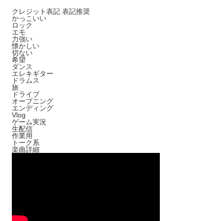
クレジット表記
表記推奨
かっこいい
ロック
エモ
力強い
懐かしい
切ない
希望
ダンス
エレキギター
ドラムス
旅
ドライブ
オープニング
エンディング
Vlog
ゲーム実況
生配信
作業用
トーク系
楽曲詳細