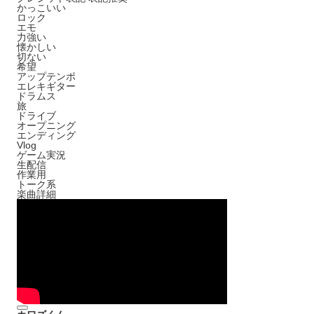
かっこいい
ロック
エモ
力強い
懐かしい
切ない
希望
アップテンポ
エレキギター
ドラムス
旅
ドライブ
オープニング
エンディング
Vlog
ゲーム実況
生配信
作業用
トーク系
楽曲詳細