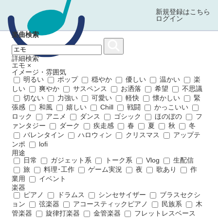
新規登録はこちら
ログイン
楽曲検索
詳細検索
エモ
×
イメージ・雰囲気
明るい
ポップ
穏やか
優しい
温かい
楽
しい
爽やか
サスペンス
お洒落
希望
不思議
切ない
力強い
可愛い
軽快
懐かしい
緊
張感
和風
嬉しい
Chill
戦闘
かっこいい
ロック
アニメ
ダンス
ゴシック
ほのぼの
フ
ァンタジー
ダーク
疾走感
春
夏
秋
冬
バレンタイン
ハロウィン
クリスマス
アップテ
ンポ
lofi
用途
日常
ガジェット系
トーク系
Vlog
生配信
旅
料理･工作
ゲーム実況
夜
歌あり
作
業用
イベント
楽器
ピアノ
ドラムス
シンセサイザー
ブラスセクシ
ョン
弦楽器
アコースティックピアノ
民族系
木
管楽器
旋律打楽器
金管楽器
フレットレスベース