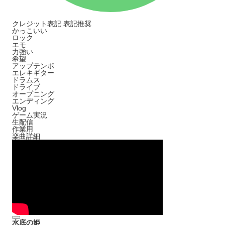
クレジット表記
表記推奨
かっこいい
ロック
エモ
力強い
希望
アップテンポ
エレキギター
ドラムス
ドライブ
オープニング
エンディング
Vlog
ゲーム実況
生配信
作業用
楽曲詳細
水底の姫