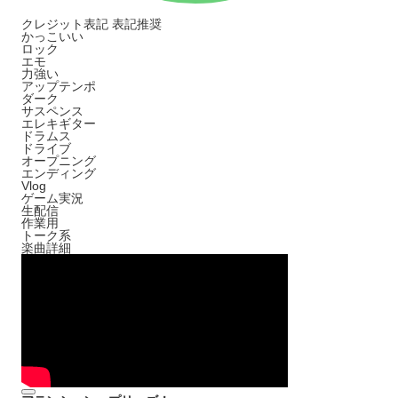
クレジット表記
表記推奨
かっこいい
ロック
エモ
力強い
アップテンポ
ダーク
サスペンス
エレキギター
ドラムス
ドライブ
オープニング
エンディング
Vlog
ゲーム実況
生配信
作業用
トーク系
楽曲詳細