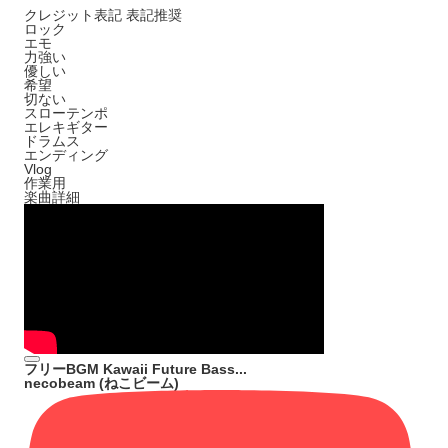
クレジット表記
表記推奨
ロック
エモ
力強い
優しい
希望
切ない
スローテンポ
エレキギター
ドラムス
エンディング
Vlog
作業用
楽曲詳細
フリーBGM Kawaii Future Bass...
necobeam (ねこビーム)