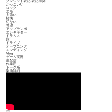
クレジット表記
表記推奨
かっこいい
ロック
エモ
力強い
軽快
切ない
希望
アップテンポ
エレキギター
ドラムス
旅
ドライブ
オープニング
エンディング
Vlog
ゲーム実況
生配信
作業用
トーク系
楽曲詳細