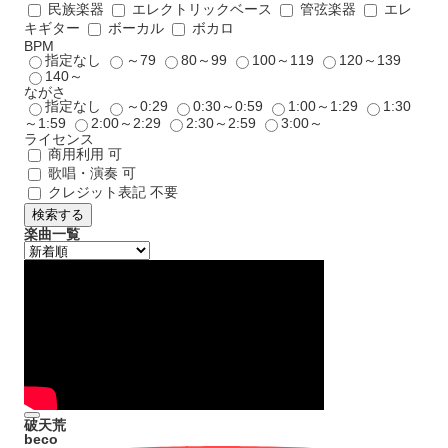
民族楽器
エレクトリックベース
管弦楽器
エレ
キギター
ボーカル
ボカロ
BPM
指定なし
～79
80～99
100～119
120～139
140～
ながさ
指定なし
～0:29
0:30～0:59
1:00～1:29
1:30
～1:59
2:00～2:29
2:30～2:59
3:00～
ライセンス
商用利用 可
歌唱・演奏 可
クレジット表記 不要
検索する
楽曲一覧
破天荒
beco