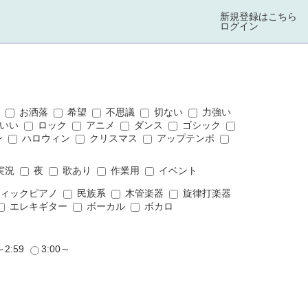
新規登録はこちら
ログイン
ス
お洒落
希望
不思議
切ない
力強い
いい
ロック
アニメ
ダンス
ゴシック
ン
ハロウィン
クリスマス
アップテンポ
実況
夜
歌あり
作業用
イベント
ィックピアノ
民族系
木管楽器
旋律打楽器
エレキギター
ボーカル
ボカロ
～2:59
3:00～