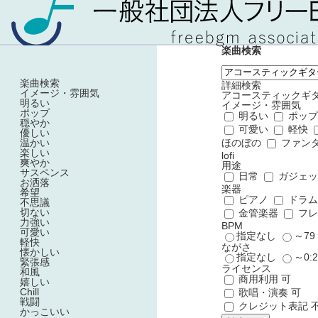
楽曲検索
楽曲検索
詳細検索
イメージ・雰囲気
アコースティックギ
明るい
イメージ・雰囲気
ポップ
明るい
ポッ
穏やか
可愛い
軽快
優しい
温かい
ほのぼの
ファン
楽しい
lofi
爽やか
用途
サスペンス
日常
ガジェ
お洒落
楽器
希望
ピアノ
ドラ
不思議
切ない
金管楽器
フレ
力強い
BPM
可愛い
指定なし
～7
軽快
ながさ
懐かしい
指定なし
～0:
緊張感
ライセンス
和風
商用利用 可
嬉しい
Chill
歌唱・演奏 可
戦闘
クレジット表記 
かっこいい