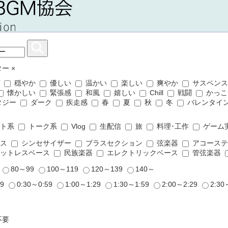
ター
×
プ
穏やか
優しい
温かい
楽しい
爽やか
サスペン
懐かしい
緊張感
和風
嬉しい
Chill
戦闘
かっこ
タジー
ダーク
疾走感
春
夏
秋
冬
バレンタイ
ット系
トーク系
Vlog
生配信
旅
料理･工作
ゲーム
ムス
シンセサイザー
ブラスセクション
弦楽器
アコーステ
ットレスベース
民族楽器
エレクトリックベース
管弦楽器
9
80～99
100～119
120～139
140～
29
0:30～0:59
1:00～1:29
1:30～1:59
2:00～2:29
2:30
不要