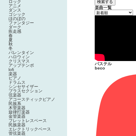
ロック
検索する
アニメ
楽曲一覧
ダンス
ゴシック
ほのぼの
ファンタジー
ダーク
疾走感
春
夏
秋
冬
バレンタイン
ハロウィン
クリスマス
パステル
アップテンポ
beco
lofi
楽器
ピアノ
ドラムス
シンセサイザー
ブラスセクション
弦楽器
アコースティックピアノ
民族系
木管楽器
旋律打楽器
金管楽器
フレットレスベース
民族楽器
エレクトリックベース
管弦楽器