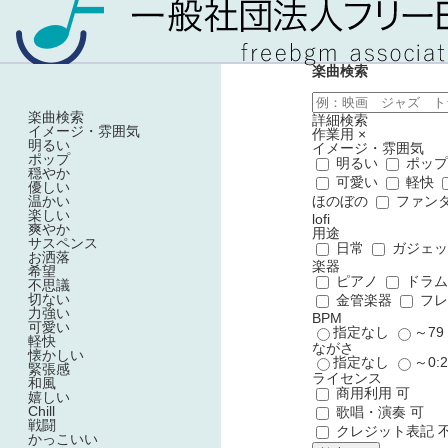
楽曲検索
楽曲検索
詳細検索
イメージ・雰囲気
作業用
×
明るい
イメージ・雰囲気
ポップ
明るい
ポッ
穏やか
可愛い
軽快
優しい
温かい
ほのぼの
ファン
楽しい
lofi
爽やか
用途
サスペンス
日常
ガジェ
お洒落
楽器
希望
ピアノ
ドラ
不思議
切ない
金管楽器
フレ
力強い
BPM
可愛い
指定なし
～7
軽快
ながさ
懐かしい
指定なし
～0:
緊張感
ライセンス
和風
商用利用 可
嬉しい
Chill
歌唱・演奏 可
戦闘
クレジット表記 
かっこいい