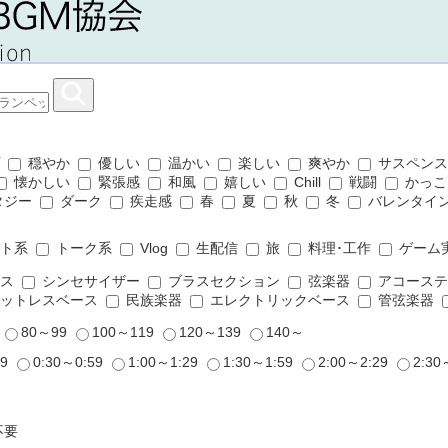
プ
穏やか
優しい
温かい
楽しい
爽やか
サスペン
懐かしい
緊張感
和風
嬉しい
Chill
戦闘
かっこ
タジー
ダーク
疾走感
春
夏
秋
冬
バレンタイ
ット系
トーク系
Vlog
生配信
旅
料理･工作
ゲーム
ムス
シンセサイザー
ブラスセクション
弦楽器
アコーステ
ットレスベース
民族楽器
エレクトリックベース
管弦楽器
9
80～99
100～119
120～139
140～
29
0:30～0:59
1:00～1:29
1:30～1:59
2:00～2:29
2:30
不要