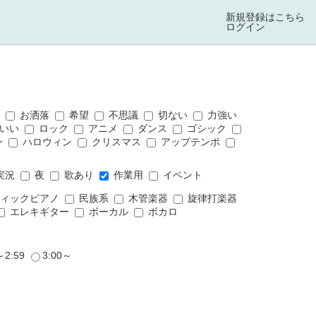
新規登録はこちら
ログイン
ス
お洒落
希望
不思議
切ない
力強い
いい
ロック
アニメ
ダンス
ゴシック
ン
ハロウィン
クリスマス
アップテンポ
実況
夜
歌あり
作業用
イベント
ィックピアノ
民族系
木管楽器
旋律打楽器
エレキギター
ボーカル
ボカロ
～2:59
3:00～