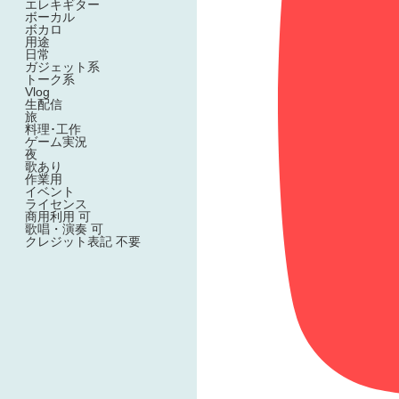
エレキギター
ボーカル
ボカロ
用途
日常
ガジェット系
トーク系
Vlog
生配信
旅
料理･工作
ゲーム実況
夜
歌あり
作業用
イベント
ライセンス
商用利用 可
歌唱・演奏 可
クレジット表記 不要