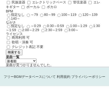
民族楽器
エレクトリックベース
管弦楽器
エレ
キギター
ボーカル
ボカロ
BPM
指定なし
～79
80～99
100～119
120～139
140～
ながさ
指定なし
～0:29
0:30～0:59
1:00～1:29
1:30
～1:59
2:00～2:29
2:30～2:59
3:00～
ライセンス
商用利用 可
歌唱・演奏 可
クレジット表記 不要
検索する
楽曲一覧
楽曲が見つかりませんでした。
フリーBGMデータベースについて
利用規約
プライバシーポリシー