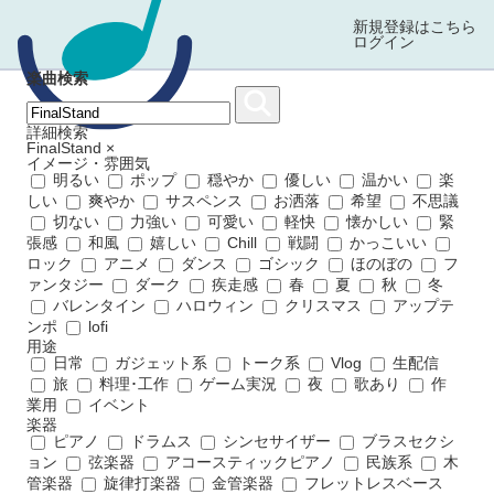
新規登録はこちら
ログイン
楽曲検索
詳細検索
FinalStand
×
イメージ・雰囲気
明るい
ポップ
穏やか
優しい
温かい
楽
しい
爽やか
サスペンス
お洒落
希望
不思議
切ない
力強い
可愛い
軽快
懐かしい
緊
張感
和風
嬉しい
Chill
戦闘
かっこいい
ロック
アニメ
ダンス
ゴシック
ほのぼの
フ
ァンタジー
ダーク
疾走感
春
夏
秋
冬
バレンタイン
ハロウィン
クリスマス
アップテ
ンポ
lofi
用途
日常
ガジェット系
トーク系
Vlog
生配信
旅
料理･工作
ゲーム実況
夜
歌あり
作
業用
イベント
楽器
ピアノ
ドラムス
シンセサイザー
ブラスセクシ
ョン
弦楽器
アコースティックピアノ
民族系
木
管楽器
旋律打楽器
金管楽器
フレットレスベース