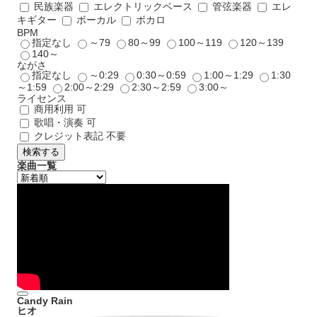
民族楽器
エレクトリックベース
管弦楽器
エレ
キギター
ボーカル
ボカロ
BPM
指定なし
～79
80～99
100～119
120～139
140～
ながさ
指定なし
～0:29
0:30～0:59
1:00～1:29
1:30
～1:59
2:00～2:29
2:30～2:59
3:00～
ライセンス
商用利用 可
歌唱・演奏 可
クレジット表記 不要
検索する
楽曲一覧
Candy Rain
ヒオ