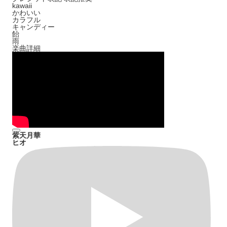
kawaii
かわいい
カラフル
キャンディー
飴
雨
楽曲詳細
紫天月華
ヒオ