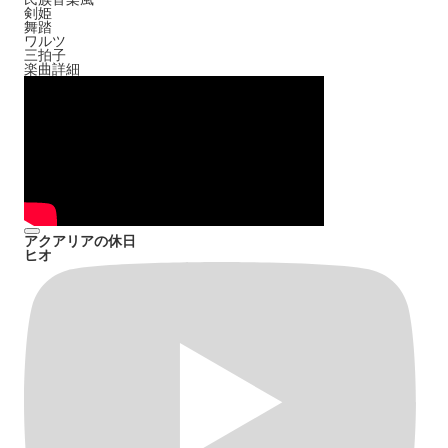
剣姫
舞踏
ワルツ
三拍子
楽曲詳細
アクアリアの休日
ヒオ