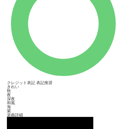
クレジット表記
表記推奨
きれい
秋
夜
深夜
和風
海
紫
楽曲詳細