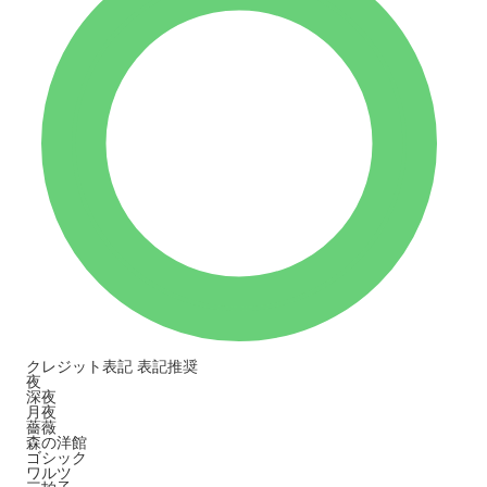
クレジット表記
表記推奨
夜
深夜
月夜
薔薇
森の洋館
ゴシック
ワルツ