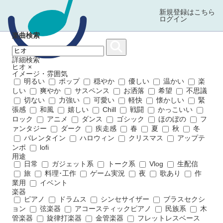
新規登録はこちら
ログイン
楽曲検索
詳細検索
ヒオ
×
イメージ・雰囲気
明るい
ポップ
穏やか
優しい
温かい
楽
しい
爽やか
サスペンス
お洒落
希望
不思議
切ない
力強い
可愛い
軽快
懐かしい
緊
張感
和風
嬉しい
Chill
戦闘
かっこいい
ロック
アニメ
ダンス
ゴシック
ほのぼの
フ
ァンタジー
ダーク
疾走感
春
夏
秋
冬
バレンタイン
ハロウィン
クリスマス
アップテ
ンポ
lofi
用途
日常
ガジェット系
トーク系
Vlog
生配信
旅
料理･工作
ゲーム実況
夜
歌あり
作
業用
イベント
楽器
ピアノ
ドラムス
シンセサイザー
ブラスセクシ
ョン
弦楽器
アコースティックピアノ
民族系
木
管楽器
旋律打楽器
金管楽器
フレットレスベース