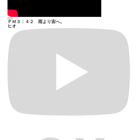
ＰＭ３：４２ 雨より宙へ。
ヒオ