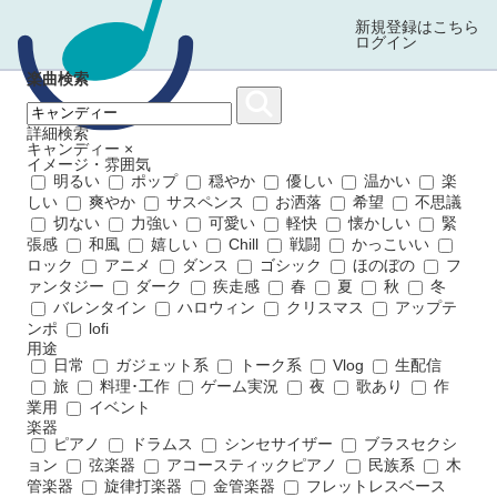
新規登録はこちら
ログイン
楽曲検索
詳細検索
キャンディー
×
イメージ・雰囲気
明るい
ポップ
穏やか
優しい
温かい
楽
しい
爽やか
サスペンス
お洒落
希望
不思議
切ない
力強い
可愛い
軽快
懐かしい
緊
張感
和風
嬉しい
Chill
戦闘
かっこいい
ロック
アニメ
ダンス
ゴシック
ほのぼの
フ
ァンタジー
ダーク
疾走感
春
夏
秋
冬
バレンタイン
ハロウィン
クリスマス
アップテ
ンポ
lofi
用途
日常
ガジェット系
トーク系
Vlog
生配信
旅
料理･工作
ゲーム実況
夜
歌あり
作
業用
イベント
楽器
ピアノ
ドラムス
シンセサイザー
ブラスセクシ
ョン
弦楽器
アコースティックピアノ
民族系
木
管楽器
旋律打楽器
金管楽器
フレットレスベース