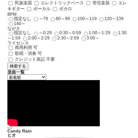
民族楽器
エレクトリックベース
管弦楽器
エレ
キギター
ボーカル
ボカロ
BPM
指定なし
～79
80～99
100～119
120～139
140～
ながさ
指定なし
～0:29
0:30～0:59
1:00～1:29
1:30
～1:59
2:00～2:29
2:30～2:59
3:00～
ライセンス
商用利用 可
歌唱・演奏 可
クレジット表記 不要
検索する
楽曲一覧
Candy Rain
ヒオ