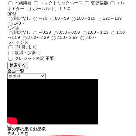
民族楽器
エレクトリックベース
管弦楽器
エレ
キギター
ボーカル
ボカロ
BPM
指定なし
～79
80～99
100～119
120～139
140～
ながさ
指定なし
～0:29
0:30～0:59
1:00～1:29
1:30
～1:59
2:00～2:29
2:30～2:59
3:00～
ライセンス
商用利用 可
歌唱・演奏 可
クレジット表記 不要
検索する
楽曲一覧
夢の夢の果てお星様
さんうさぎ