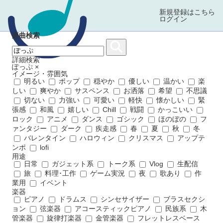
新規登録はこちら
ログイン
楽曲検索
詳細検索
ぽっぷ
×
イメージ・雰囲気
明るい
ポップ
穏やか
優しい
温かい
楽
しい
爽やか
サスペンス
お洒落
希望
不思議
切ない
力強い
可愛い
軽快
懐かしい
緊
張感
和風
嬉しい
Chill
戦闘
かっこいい
ロック
アニメ
ダンス
ゴシック
ほのぼの
フ
ァンタジー
ダーク
疾走感
春
夏
秋
冬
バレンタイン
ハロウィン
クリスマス
アップテ
ンポ
lofi
用途
日常
ガジェット系
トーク系
Vlog
生配信
旅
料理･工作
ゲーム実況
夜
歌あり
作
業用
イベント
楽器
ピアノ
ドラムス
シンセサイザー
ブラスセクシ
ョン
弦楽器
アコースティックピアノ
民族系
木
管楽器
旋律打楽器
金管楽器
フレットレスベース