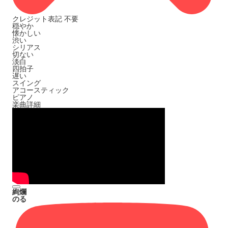
クレジット表記
不要
穏やか
懐かしい
渋い
シリアス
切ない
淡白
四拍子
遅い
スイング
アコースティック
ピアノ
楽曲詳細
絢爛
のる