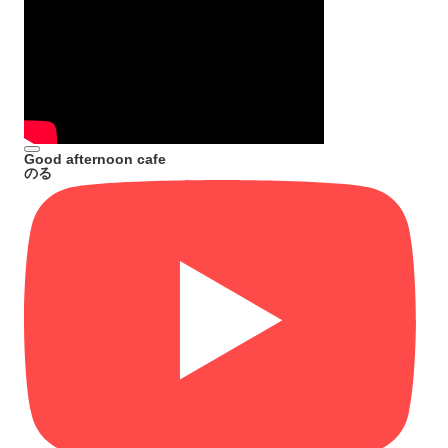
Good afternoon cafe
のる