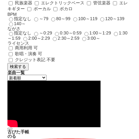
民族楽器
エレクトリックベース
管弦楽器
エレ
キギター
ボーカル
ボカロ
BPM
指定なし
～79
80～99
100～119
120～139
140～
ながさ
指定なし
～0:29
0:30～0:59
1:00～1:29
1:30
～1:59
2:00～2:29
2:30～2:59
3:00～
ライセンス
商用利用 可
歌唱・演奏 可
クレジット表記 不要
検索する
楽曲一覧
古びた手帳
のる