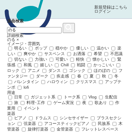
新規登録はこちら
ログイン
楽曲検索
詳細検索
のる
×
イメージ・雰囲気
明るい
ポップ
穏やか
優しい
温かい
楽
しい
爽やか
サスペンス
お洒落
希望
不思議
切ない
力強い
可愛い
軽快
懐かしい
緊
張感
和風
嬉しい
Chill
戦闘
かっこいい
ロック
アニメ
ダンス
ゴシック
ほのぼの
フ
ァンタジー
ダーク
疾走感
春
夏
秋
冬
バレンタイン
ハロウィン
クリスマス
アップテ
ンポ
lofi
用途
日常
ガジェット系
トーク系
Vlog
生配信
旅
料理･工作
ゲーム実況
夜
歌あり
作
業用
イベント
楽器
ピアノ
ドラムス
シンセサイザー
ブラスセクシ
ョン
弦楽器
アコースティックピアノ
民族系
木
管楽器
旋律打楽器
金管楽器
フレットレスベース