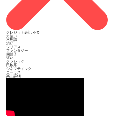
クレジット表記
不要
力強い
不思議
渋い
シリアス
ファンタジー
四拍子
遅い
クラシック
民族系
シネマティック
コーラス
楽曲詳細