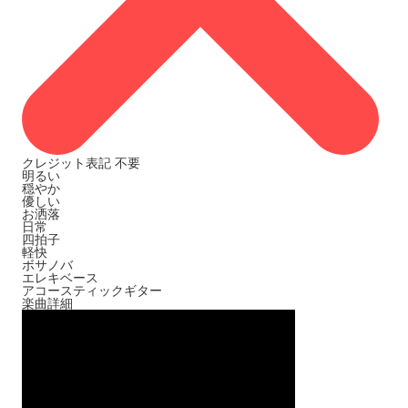
クレジット表記
不要
明るい
穏やか
優しい
お洒落
日常
四拍子
軽快
ボサノバ
エレキベース
アコースティックギター
楽曲詳細