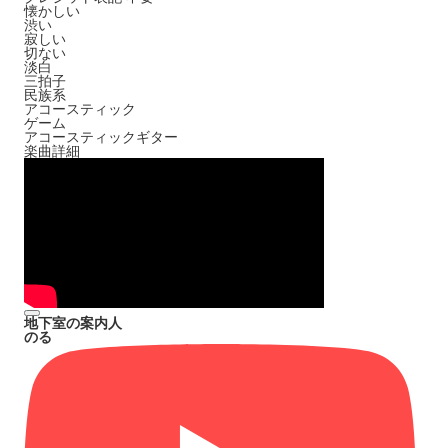
懐かしい
渋い
寂しい
切ない
淡白
三拍子
民族系
アコースティック
ゲーム
アコースティックギター
楽曲詳細
地下室の案内人
のる