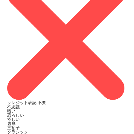
クレジット表記
不要
不思議
暗い
恐ろしい
怪しい
虚無
三拍子
クラシック