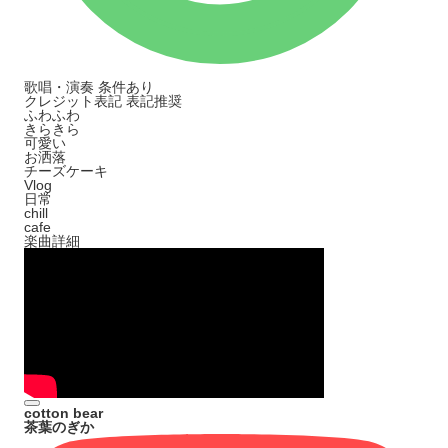
歌唱・演奏
条件あり
クレジット表記
表記推奨
ふわふわ
きらきら
可愛い
お洒落
チーズケーキ
Vlog
日常
chill
cafe
楽曲詳細
cotton bear
茶葉のぎか