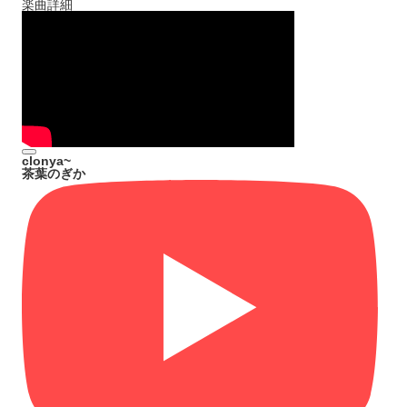
楽曲詳細
clonya~
茶葉のぎか