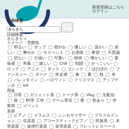
新規登録はこちら
ログイン
楽曲検索
詳細検索
きらきら
×
イメージ・雰囲気
明るい
ポップ
穏やか
優しい
温かい
楽
しい
爽やか
サスペンス
お洒落
希望
不思議
切ない
力強い
可愛い
軽快
懐かしい
緊
張感
和風
嬉しい
Chill
戦闘
かっこいい
ロック
アニメ
ダンス
ゴシック
ほのぼの
フ
ァンタジー
ダーク
疾走感
春
夏
秋
冬
バレンタイン
ハロウィン
クリスマス
アップテ
ンポ
lofi
用途
日常
ガジェット系
トーク系
Vlog
生配信
旅
料理･工作
ゲーム実況
夜
歌あり
作
業用
イベント
楽器
ピアノ
ドラムス
シンセサイザー
ブラスセクシ
ョン
弦楽器
アコースティックピアノ
民族系
木
管楽器
旋律打楽器
金管楽器
フレットレスベース