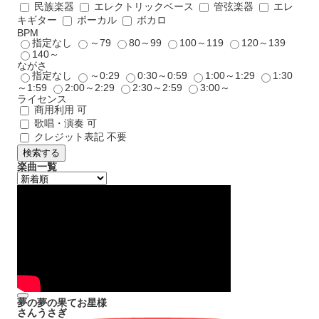
民族楽器
エレクトリックベース
管弦楽器
エレ
キギター
ボーカル
ボカロ
BPM
指定なし
～79
80～99
100～119
120～139
140～
ながさ
指定なし
～0:29
0:30～0:59
1:00～1:29
1:30
～1:59
2:00～2:29
2:30～2:59
3:00～
ライセンス
商用利用 可
歌唱・演奏 可
クレジット表記 不要
検索する
楽曲一覧
夢の夢の果てお星様
さんうさぎ