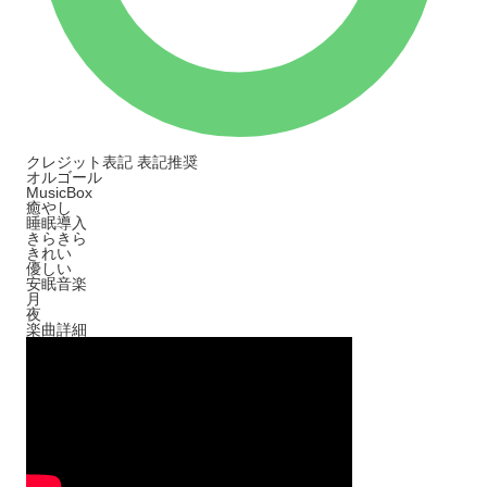
クレジット表記
表記推奨
オルゴール
MusicBox
癒やし
睡眠導入
きらきら
きれい
優しい
安眠音楽
月
夜
楽曲詳細