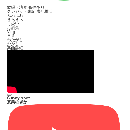
歌唱・演奏
条件あり
クレジット表記
表記推奨
ふわふわ
きらきら
可愛い
お洒落
Vlog
日常
わたがし
おかし
楽曲詳細
Sunny spot
茶葉のぎか