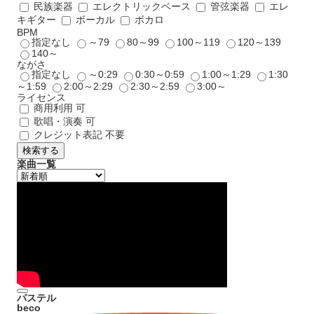
民族楽器
エレクトリックベース
管弦楽器
エレ
キギター
ボーカル
ボカロ
BPM
指定なし
～79
80～99
100～119
120～139
140～
ながさ
指定なし
～0:29
0:30～0:59
1:00～1:29
1:30
～1:59
2:00～2:29
2:30～2:59
3:00～
ライセンス
商用利用 可
歌唱・演奏 可
クレジット表記 不要
検索する
楽曲一覧
パステル
beco