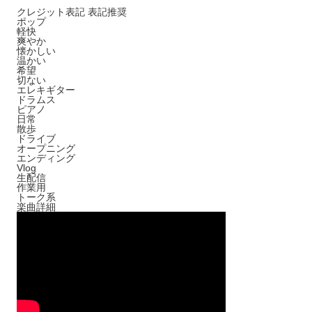
クレジット表記
表記推奨
ポップ
軽快
爽やか
懐かしい
温かい
希望
切ない
エレキギター
ドラムス
ピアノ
日常
散歩
ドライブ
オープニング
エンディング
Vlog
生配信
作業用
トーク系
楽曲詳細