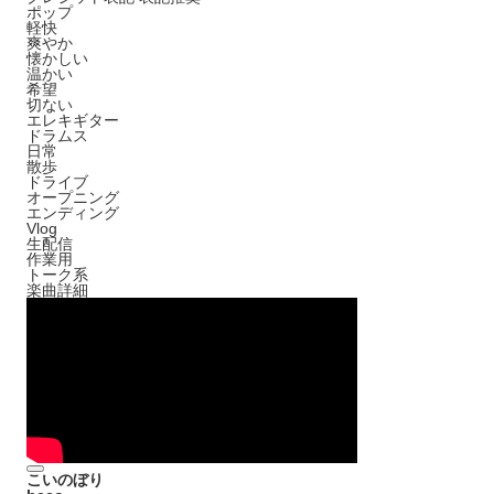
ポップ
軽快
爽やか
懐かしい
温かい
希望
切ない
エレキギター
ドラムス
日常
散歩
ドライブ
オープニング
エンディング
Vlog
生配信
作業用
トーク系
楽曲詳細
こいのぼり