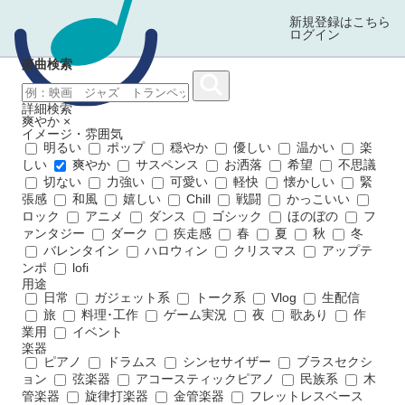
新規登録はこちら
ログイン
楽曲検索
詳細検索
爽やか
×
イメージ・雰囲気
明るい
ポップ
穏やか
優しい
温かい
楽
しい
爽やか
サスペンス
お洒落
希望
不思議
切ない
力強い
可愛い
軽快
懐かしい
緊
張感
和風
嬉しい
Chill
戦闘
かっこいい
ロック
アニメ
ダンス
ゴシック
ほのぼの
フ
ァンタジー
ダーク
疾走感
春
夏
秋
冬
バレンタイン
ハロウィン
クリスマス
アップテ
ンポ
lofi
用途
日常
ガジェット系
トーク系
Vlog
生配信
旅
料理･工作
ゲーム実況
夜
歌あり
作
業用
イベント
楽器
ピアノ
ドラムス
シンセサイザー
ブラスセクシ
ョン
弦楽器
アコースティックピアノ
民族系
木
管楽器
旋律打楽器
金管楽器
フレットレスベース