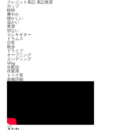
クレジット表記
表記推奨
ポップ
軽快
爽やか
懐かしい
温かい
希望
切ない
エレキギター
ドラムス
日常
散歩
ドライブ
オープニング
エンディング
Vlog
生配信
作業用
トーク系
楽曲詳細
またね