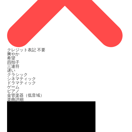
クレジット表記
不要
爽やか
希望
四拍子
三連符
遅い
クラシック
シネマティック
ドラマティック
ゲーム
ピアノ
金管楽器（低音域）
楽曲詳細