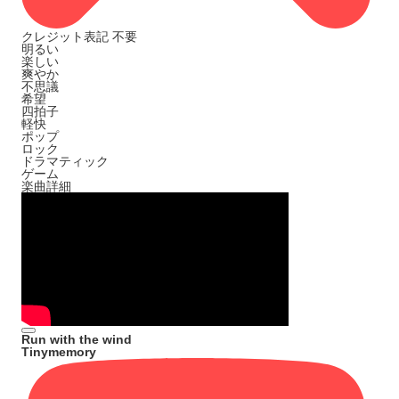
クレジット表記
不要
明るい
楽しい
爽やか
不思議
希望
四拍子
軽快
ポップ
ロック
ドラマティック
ゲーム
楽曲詳細
Run with the wind
Tinymemory