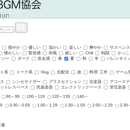
プ
穏やか
優しい
温かい
楽しい
爽やか
サスペン
懐かしい
緊張感
和風
嬉しい
Chill
戦闘
かっこ
タジー
ダーク
疾走感
春
夏
秋
冬
バレンタイ
ット系
トーク系
Vlog
生配信
旅
料理･工作
ゲーム
ムス
シンセサイザー
ブラスセクション
弦楽器
アコーステ
ットレスベース
民族楽器
エレクトリックベース
管弦楽器
9
80～99
100～119
120～139
140～
29
0:30～0:59
1:00～1:29
1:30～1:59
2:00～2:29
2:30
不要