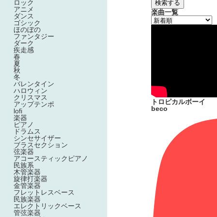
ロック
検索する
アニメ
楽曲一覧
ダンス
ゴシック
ほのぼの
ファンタジー
ダーク
疾走感
春
夏
秋
冬
バレンタイン
ハロウィン
クリスマス
トロピカルボーイ
アップテンポ
beco
lofi
楽器
ピアノ
ドラムス
シンセサイザー
ブラスセクション
弦楽器
アコースティックピアノ
民族系
木管楽器
旋律打楽器
金管楽器
フレットレスベース
民族楽器
エレクトリックベース
管弦楽器