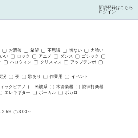
新規登録はこちら
ログイン
ス
お洒落
希望
不思議
切ない
力強い
いい
ロック
アニメ
ダンス
ゴシック
ン
ハロウィン
クリスマス
アップテンポ
実況
夜
歌あり
作業用
イベント
ィックピアノ
民族系
木管楽器
旋律打楽器
エレキギター
ボーカル
ボカロ
～2:59
3:00～