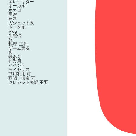
エレキギター
ボーカル
ボカロ
用途
日常
ガジェット系
トーク系
Vlog
生配信
旅
料理･工作
ゲーム実況
夜
歌あり
作業用
イベント
ライセンス
商用利用 可
歌唱・演奏 可
クレジット表記 不要