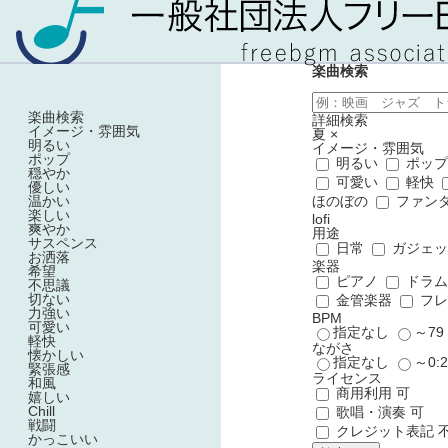
楽曲検索
楽曲検索
詳細検索
イメージ・雰囲気
夏
×
明るい
イメージ・雰囲気
ポップ
明るい
ポッ
穏やか
可愛い
軽快
優しい
温かい
ほのぼの
ファン
楽しい
lofi
爽やか
用途
サスペンス
日常
ガジェ
お洒落
楽器
希望
ピアノ
ドラ
不思議
切ない
金管楽器
フレ
力強い
BPM
可愛い
指定なし
～7
軽快
ながさ
懐かしい
指定なし
～0:
緊張感
ライセンス
和風
商用利用 可
嬉しい
Chill
歌唱・演奏 可
戦闘
クレジット表記 
かっこいい