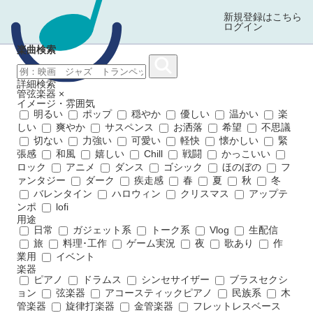
新規登録はこちら
ログイン
楽曲検索
詳細検索
管弦楽器
×
イメージ・雰囲気
明るい
ポップ
穏やか
優しい
温かい
楽
しい
爽やか
サスペンス
お洒落
希望
不思議
切ない
力強い
可愛い
軽快
懐かしい
緊
張感
和風
嬉しい
Chill
戦闘
かっこいい
ロック
アニメ
ダンス
ゴシック
ほのぼの
フ
ァンタジー
ダーク
疾走感
春
夏
秋
冬
バレンタイン
ハロウィン
クリスマス
アップテ
ンポ
lofi
用途
日常
ガジェット系
トーク系
Vlog
生配信
旅
料理･工作
ゲーム実況
夜
歌あり
作
業用
イベント
楽器
ピアノ
ドラムス
シンセサイザー
ブラスセクシ
ョン
弦楽器
アコースティックピアノ
民族系
木
管楽器
旋律打楽器
金管楽器
フレットレスベース