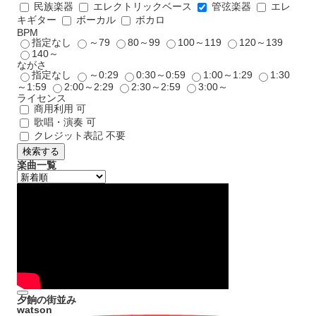
民族楽器
エレクトリックベース
管弦楽器
エレ
キギター
ボーカル
ボカロ
BPM
指定なし
～79
80～99
100～119
120～139
140～
ながさ
指定なし
～0:29
0:30～0:59
1:00～1:29
1:30
～1:59
2:00～2:29
2:30～2:59
3:00～
ライセンス
商用利用 可
歌唱・演奏 可
クレジット表記 不要
検索する
楽曲一覧
夕餉の街並み
watson