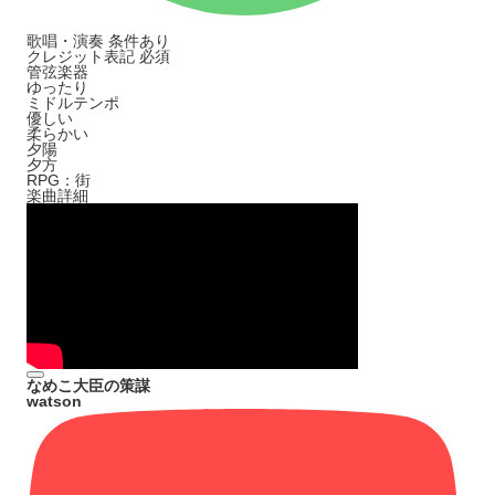
歌唱・演奏
条件あり
クレジット表記
必須
管弦楽器
ゆったり
ミドルテンポ
優しい
柔らかい
夕陽
夕方
RPG：街
楽曲詳細
なめこ大臣の策謀
watson