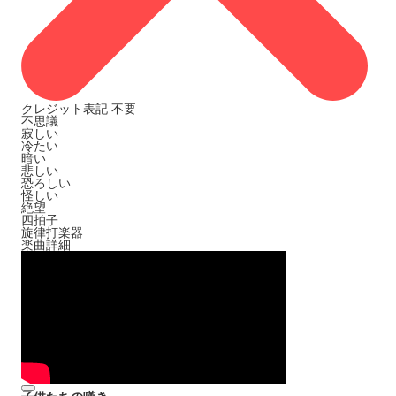
クレジット表記
不要
不思議
寂しい
冷たい
暗い
悲しい
恐ろしい
怪しい
絶望
四拍子
旋律打楽器
楽曲詳細