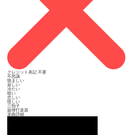
クレジット表記
不要
不思議
慎ましい
寂しい
冷たい
暗い
悲しい
怪しい
三拍子
旋律打楽器
楽曲詳細