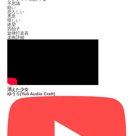
不思議
暗い
恐ろしい
悪意
怪しい
絶望
四拍子
旋律打楽器
楽曲詳細
消えた少女
ゆうり(Yuli Audio Craft)