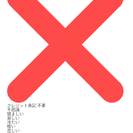
クレジット表記
不要
不思議
慎ましい
寂しい
冷たい
暗い
悲しい