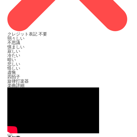
クレジット表記
不要
弱々しい
不思議
慎ましい
寂しい
冷たい
暗い
悲しい
怪しい
虚無
四拍子
旋律打楽器
楽曲詳細