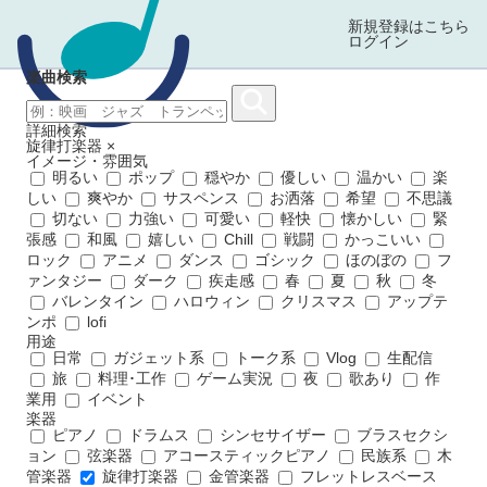
新規登録はこちら
ログイン
楽曲検索
詳細検索
旋律打楽器
×
イメージ・雰囲気
明るい
ポップ
穏やか
優しい
温かい
楽
しい
爽やか
サスペンス
お洒落
希望
不思議
切ない
力強い
可愛い
軽快
懐かしい
緊
張感
和風
嬉しい
Chill
戦闘
かっこいい
ロック
アニメ
ダンス
ゴシック
ほのぼの
フ
ァンタジー
ダーク
疾走感
春
夏
秋
冬
バレンタイン
ハロウィン
クリスマス
アップテ
ンポ
lofi
用途
日常
ガジェット系
トーク系
Vlog
生配信
旅
料理･工作
ゲーム実況
夜
歌あり
作
業用
イベント
楽器
ピアノ
ドラムス
シンセサイザー
ブラスセクシ
ョン
弦楽器
アコースティックピアノ
民族系
木
管楽器
旋律打楽器
金管楽器
フレットレスベース