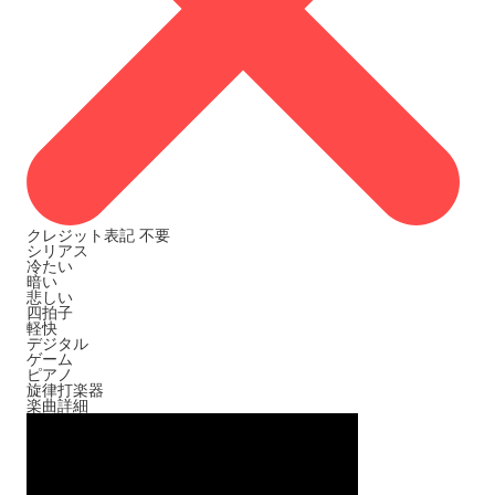
クレジット表記
不要
シリアス
冷たい
暗い
悲しい
四拍子
軽快
デジタル
ゲーム
ピアノ
旋律打楽器
楽曲詳細