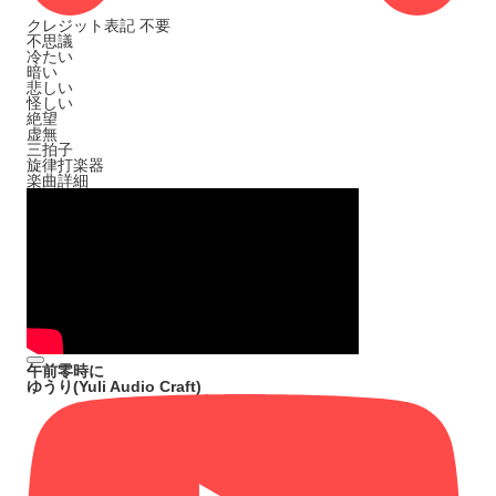
クレジット表記
不要
不思議
冷たい
暗い
悲しい
怪しい
絶望
虚無
三拍子
旋律打楽器
楽曲詳細
午前零時に
ゆうり(Yuli Audio Craft)