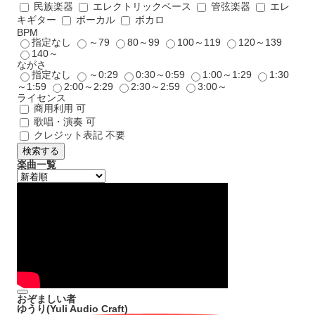
民族楽器
エレクトリックベース
管弦楽器
エレ
キギター
ボーカル
ボカロ
BPM
指定なし
～79
80～99
100～119
120～139
140～
ながさ
指定なし
～0:29
0:30～0:59
1:00～1:29
1:30
～1:59
2:00～2:29
2:30～2:59
3:00～
ライセンス
商用利用 可
歌唱・演奏 可
クレジット表記 不要
検索する
楽曲一覧
おぞましい者
ゆうり(Yuli Audio Craft)