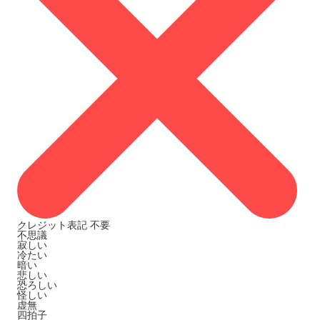
クレジット表記
不要
不思議
寂しい
冷たい
暗い
悲しい
恐ろしい
怪しい
虚無
四拍子