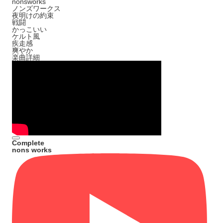
nonsworks
ノンズワークス
夜明けの約束
戦闘
かっこいい
ケルト風
疾走感
爽やか
楽曲詳細
Complete
nons works