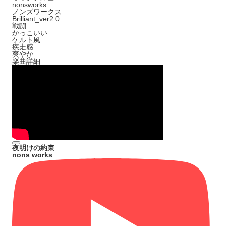
nonsworks
ノンズワークス
Brilliant_ver2.0
戦闘
かっこいい
ケルト風
疾走感
爽やか
楽曲詳細
夜明けの約束
nons works