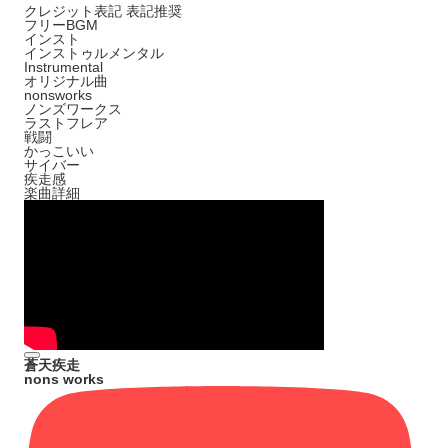
クレジット表記
表記推奨
フリーBGM
インスト
インストゥルメンタル
Instrumental
オリジナル曲
nonsworks
ノンズワークス
ラストフレア
戦闘
かっこいい
サイバー
疾走感
楽曲詳細
蒼天疾走
nons works