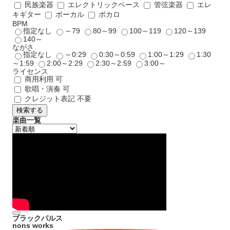
民族楽器
エレクトリックベース
管弦楽器
エレ
キギター
ボーカル
ボカロ
BPM
指定なし
～79
80～99
100～119
120～139
140～
ながさ
指定なし
～0:29
0:30～0:59
1:00～1:29
1:30
～1:59
2:00～2:29
2:30～2:59
3:00～
ライセンス
商用利用 可
歌唱・演奏 可
クレジット表記 不要
検索する
楽曲一覧
ブラックパルス
nons works