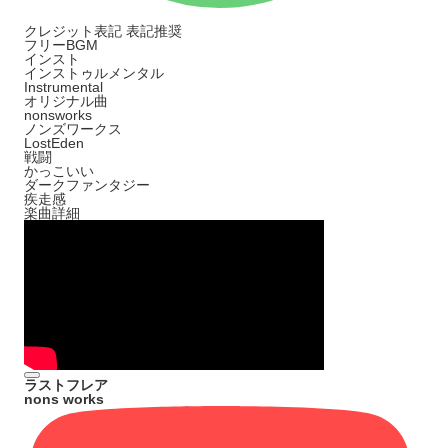
クレジット表記
表記推奨
フリーBGM
インスト
インストゥルメンタル
Instrumental
オリジナル曲
nonsworks
ノンズワークス
LostEden
戦闘
かっこいい
ダークファンタジー
疾走感
楽曲詳細
ラストフレア
nons works