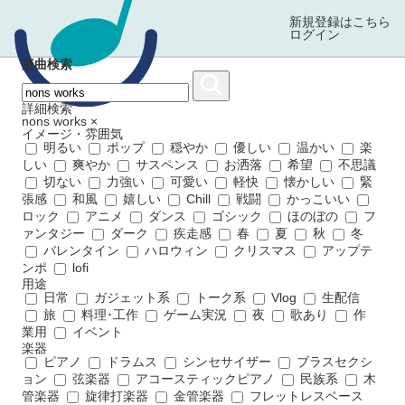
新規登録はこちら
ログイン
楽曲検索
詳細検索
nons works
×
イメージ・雰囲気
明るい
ポップ
穏やか
優しい
温かい
楽
しい
爽やか
サスペンス
お洒落
希望
不思議
切ない
力強い
可愛い
軽快
懐かしい
緊
張感
和風
嬉しい
Chill
戦闘
かっこいい
ロック
アニメ
ダンス
ゴシック
ほのぼの
フ
ァンタジー
ダーク
疾走感
春
夏
秋
冬
バレンタイン
ハロウィン
クリスマス
アップテ
ンポ
lofi
用途
日常
ガジェット系
トーク系
Vlog
生配信
旅
料理･工作
ゲーム実況
夜
歌あり
作
業用
イベント
楽器
ピアノ
ドラムス
シンセサイザー
ブラスセクシ
ョン
弦楽器
アコースティックピアノ
民族系
木
管楽器
旋律打楽器
金管楽器
フレットレスベース