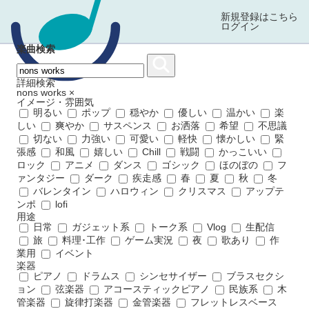
新規登録はこちら
ログイン
楽曲検索
詳細検索
nons works
×
イメージ・雰囲気
明るい
ポップ
穏やか
優しい
温かい
楽
しい
爽やか
サスペンス
お洒落
希望
不思議
切ない
力強い
可愛い
軽快
懐かしい
緊
張感
和風
嬉しい
Chill
戦闘
かっこいい
ロック
アニメ
ダンス
ゴシック
ほのぼの
フ
ァンタジー
ダーク
疾走感
春
夏
秋
冬
バレンタイン
ハロウィン
クリスマス
アップテ
ンポ
lofi
用途
日常
ガジェット系
トーク系
Vlog
生配信
旅
料理･工作
ゲーム実況
夜
歌あり
作
業用
イベント
楽器
ピアノ
ドラムス
シンセサイザー
ブラスセクシ
ョン
弦楽器
アコースティックピアノ
民族系
木
管楽器
旋律打楽器
金管楽器
フレットレスベース