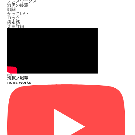
ノンズワークス
漆黒の終焉
戦闘
かっこいい
ロック
疾走感
楽曲詳細
海原ノ戦華
nons works