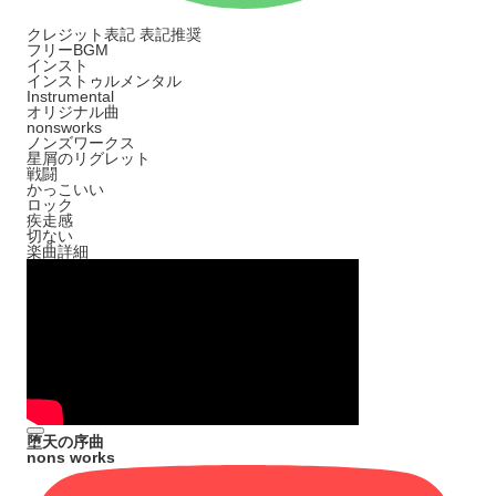
クレジット表記
表記推奨
フリーBGM
インスト
インストゥルメンタル
Instrumental
オリジナル曲
nonsworks
ノンズワークス
星屑のリグレット
戦闘
かっこいい
ロック
疾走感
切ない
楽曲詳細
堕天の序曲
nons works