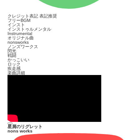
クレジット表記
表記推奨
フリーBGM
インスト
インストゥルメンタル
Instrumental
オリジナル曲
nonsworks
ノンズワークス
閃光
戦闘
かっこいい
ロック
疾走感
楽曲詳細
星屑のリグレット
nons works