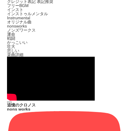
クレジット表記
表記推奨
フリーBGM
インスト
インストゥルメンタル
Instrumental
オリジナル曲
nonsworks
ノンズワークス
運命
戦闘
かっこいい
壮大
悲しい
楽曲詳細
追憶のクロノス
nons works