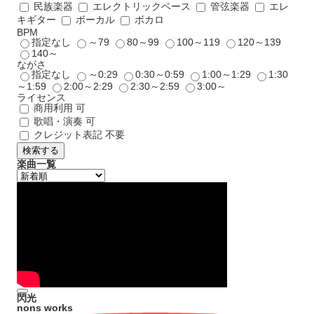
民族楽器
エレクトリックベース
管弦楽器
エレ
キギター
ボーカル
ボカロ
BPM
指定なし
～79
80～99
100～119
120～139
140～
ながさ
指定なし
～0:29
0:30～0:59
1:00～1:29
1:30
～1:59
2:00～2:29
2:30～2:59
3:00～
ライセンス
商用利用 可
歌唱・演奏 可
クレジット表記 不要
検索する
楽曲一覧
閃光
nons works