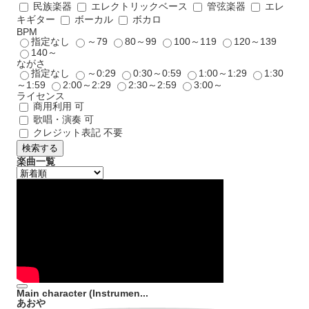
民族楽器
エレクトリックベース
管弦楽器
エレ
キギター
ボーカル
ボカロ
BPM
指定なし
～79
80～99
100～119
120～139
140～
ながさ
指定なし
～0:29
0:30～0:59
1:00～1:29
1:30
～1:59
2:00～2:29
2:30～2:59
3:00～
ライセンス
商用利用 可
歌唱・演奏 可
クレジット表記 不要
検索する
楽曲一覧
Main character (Instrumen...
あおや