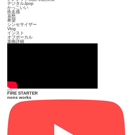
デジタルJpop
かっこいい
疾走感
哀愁
希望
シンセサイザー
Vlog
インスト
オフボーカル
楽曲詳細
FIRE STARTER
nons works