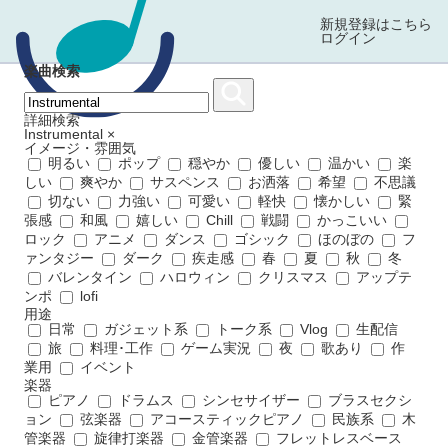
新規登録はこちら
ログイン
楽曲検索
詳細検索
Instrumental
×
イメージ・雰囲気
明るい
ポップ
穏やか
優しい
温かい
楽
しい
爽やか
サスペンス
お洒落
希望
不思議
切ない
力強い
可愛い
軽快
懐かしい
緊
張感
和風
嬉しい
Chill
戦闘
かっこいい
ロック
アニメ
ダンス
ゴシック
ほのぼの
フ
ァンタジー
ダーク
疾走感
春
夏
秋
冬
バレンタイン
ハロウィン
クリスマス
アップテ
ンポ
lofi
用途
日常
ガジェット系
トーク系
Vlog
生配信
旅
料理･工作
ゲーム実況
夜
歌あり
作
業用
イベント
楽器
ピアノ
ドラムス
シンセサイザー
ブラスセクシ
ョン
弦楽器
アコースティックピアノ
民族系
木
管楽器
旋律打楽器
金管楽器
フレットレスベース