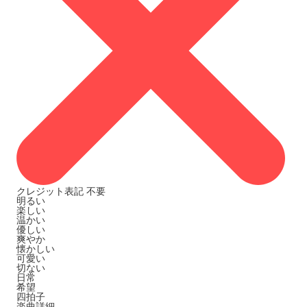
クレジット表記
不要
明るい
楽しい
温かい
優しい
爽やか
懐かしい
可愛い
切ない
日常
希望
四拍子
楽曲詳細