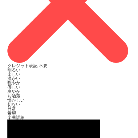
クレジット表記
不要
明るい
楽しい
温かい
穏やか
優しい
爽やか
お洒落
懐かしい
切ない
日常
希望
楽曲詳細