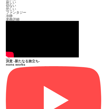
寂しい
切ない
悲しい
ファンタジー
冷静
楽曲詳細
決意 -新たなる旅立ち-
nons works