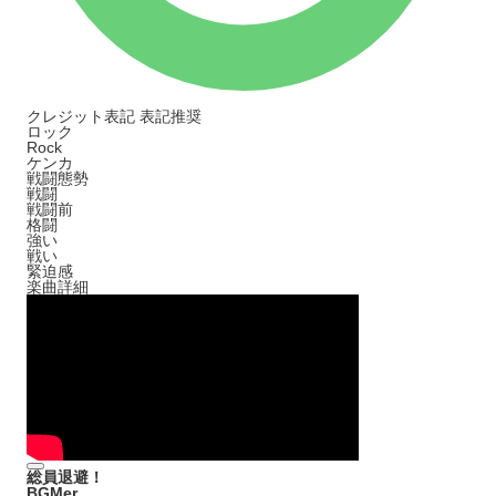
クレジット表記
表記推奨
ロック
Rock
ケンカ
戦闘態勢
戦闘
戦闘前
格闘
強い
戦い
緊迫感
楽曲詳細
総員退避！
BGMer