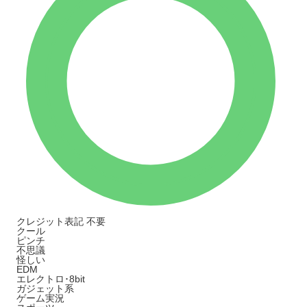
クレジット表記
不要
クール
ピンチ
不思議
怪しい
EDM
エレクトロ･8bit
ガジェット系
ゲーム実況