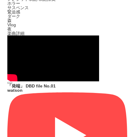
ホラー
サスペンス
緊迫感
ダーク
森
Vlog
夜
楽曲詳細
「発端」 DBD file No.01
watson