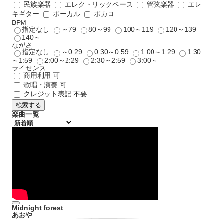
民族楽器
エレクトリックベース
管弦楽器
エレ
キギター
ボーカル
ボカロ
BPM
指定なし
～79
80～99
100～119
120～139
140～
ながさ
指定なし
～0:29
0:30～0:59
1:00～1:29
1:30
～1:59
2:00～2:29
2:30～2:59
3:00～
ライセンス
商用利用 可
歌唱・演奏 可
クレジット表記 不要
検索する
楽曲一覧
Midnight forest
あおや