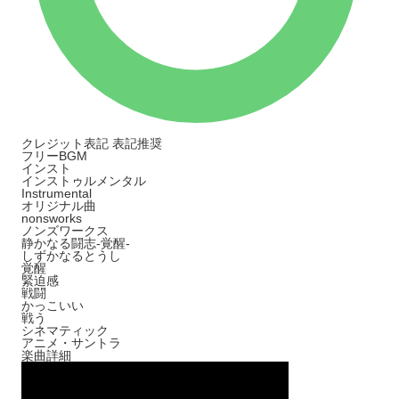
クレジット表記
表記推奨
フリーBGM
インスト
インストゥルメンタル
Instrumental
オリジナル曲
nonsworks
ノンズワークス
静かなる闘志-覚醒-
しずかなるとうし
覚醒
緊迫感
戦闘
かっこいい
戦う
シネマティック
アニメ・サントラ
楽曲詳細