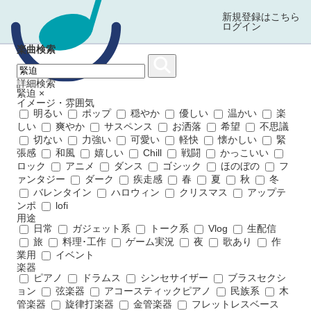
新規登録はこちら
ログイン
楽曲検索
詳細検索
緊迫
×
イメージ・雰囲気
明るい
ポップ
穏やか
優しい
温かい
楽
しい
爽やか
サスペンス
お洒落
希望
不思議
切ない
力強い
可愛い
軽快
懐かしい
緊
張感
和風
嬉しい
Chill
戦闘
かっこいい
ロック
アニメ
ダンス
ゴシック
ほのぼの
フ
ァンタジー
ダーク
疾走感
春
夏
秋
冬
バレンタイン
ハロウィン
クリスマス
アップテ
ンポ
lofi
用途
日常
ガジェット系
トーク系
Vlog
生配信
旅
料理･工作
ゲーム実況
夜
歌あり
作
業用
イベント
楽器
ピアノ
ドラムス
シンセサイザー
ブラスセクシ
ョン
弦楽器
アコースティックピアノ
民族系
木
管楽器
旋律打楽器
金管楽器
フレットレスベース