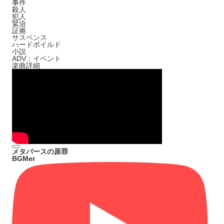
事件
殺人
犯人
緊迫
証拠
サスペンス
ハードボイルド
小説
ADV：イベント
楽曲詳細
メタバースの原罪
BGMer