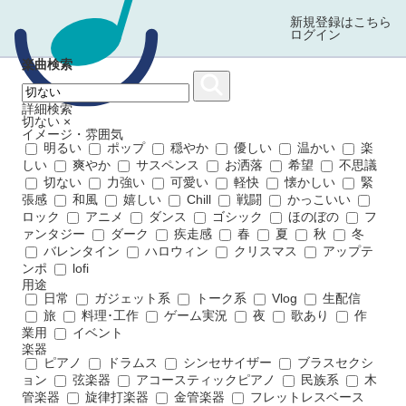
新規登録はこちら
ログイン
楽曲検索
詳細検索
切ない
×
イメージ・雰囲気
明るい
ポップ
穏やか
優しい
温かい
楽
しい
爽やか
サスペンス
お洒落
希望
不思議
切ない
力強い
可愛い
軽快
懐かしい
緊
張感
和風
嬉しい
Chill
戦闘
かっこいい
ロック
アニメ
ダンス
ゴシック
ほのぼの
フ
ァンタジー
ダーク
疾走感
春
夏
秋
冬
バレンタイン
ハロウィン
クリスマス
アップテ
ンポ
lofi
用途
日常
ガジェット系
トーク系
Vlog
生配信
旅
料理･工作
ゲーム実況
夜
歌あり
作
業用
イベント
楽器
ピアノ
ドラムス
シンセサイザー
ブラスセクシ
ョン
弦楽器
アコースティックピアノ
民族系
木
管楽器
旋律打楽器
金管楽器
フレットレスベース