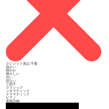
クレジット表記
不要
温かい
穏やか
懐かしい
渋い
切ない
三拍子
クラシック
シネマティック
ドラマティック
ピアノ
楽曲詳細