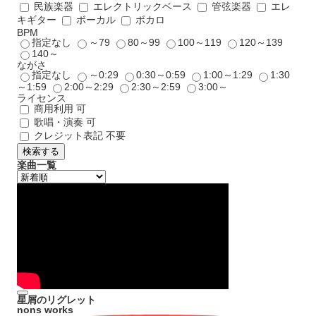
民族楽器
エレクトリックベース
管弦楽器
エレ
キギター
ボーカル
ボカロ
BPM
指定なし
～79
80～99
100～119
120～139
140～
ながさ
指定なし
～0:29
0:30～0:59
1:00～1:29
1:30
～1:59
2:00～2:29
2:30～2:59
3:00～
ライセンス
商用利用 可
歌唱・演奏 可
クレジット表記 不要
検索する
楽曲一覧
星屑のリグレット
nons works