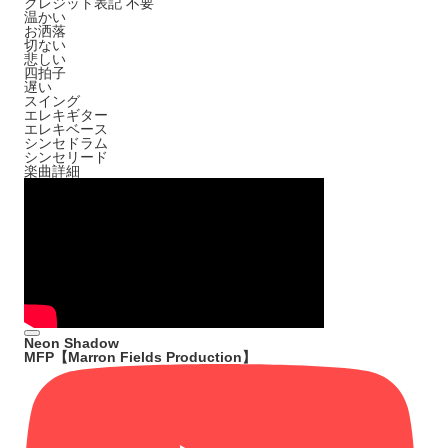
クレジット表記
不要
温かい
お洒落
切ない
悲しい
四拍子
遅い
スイング
エレキギター
エレキベース
シンセドラム
シンセリード
楽曲詳細
Neon Shadow
MFP【Marron Fields Production】