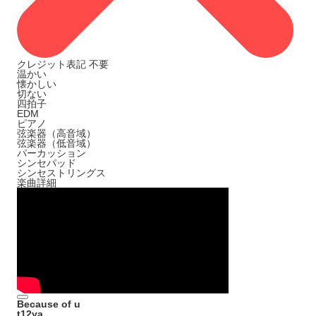
クレジット表記
不要
温かい
懐かしい
切ない
四拍子
EDM
ピアノ
弦楽器（高音域）
弦楽器（低音域）
パーカッション
シンセパッド
シンセストリングス
楽曲詳細
Because of u
t12ya