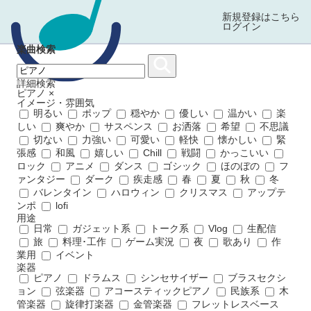
新規登録はこちら
ログイン
楽曲検索
詳細検索
ピアノ
×
イメージ・雰囲気
明るい
ポップ
穏やか
優しい
温かい
楽
しい
爽やか
サスペンス
お洒落
希望
不思議
切ない
力強い
可愛い
軽快
懐かしい
緊
張感
和風
嬉しい
Chill
戦闘
かっこいい
ロック
アニメ
ダンス
ゴシック
ほのぼの
フ
ァンタジー
ダーク
疾走感
春
夏
秋
冬
バレンタイン
ハロウィン
クリスマス
アップテ
ンポ
lofi
用途
日常
ガジェット系
トーク系
Vlog
生配信
旅
料理･工作
ゲーム実況
夜
歌あり
作
業用
イベント
楽器
ピアノ
ドラムス
シンセサイザー
ブラスセクシ
ョン
弦楽器
アコースティックピアノ
民族系
木
管楽器
旋律打楽器
金管楽器
フレットレスベース