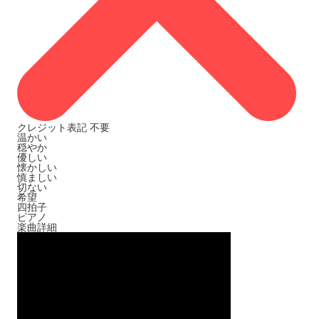
クレジット表記
不要
温かい
穏やか
優しい
懐かしい
慎ましい
切ない
希望
四拍子
ピアノ
楽曲詳細