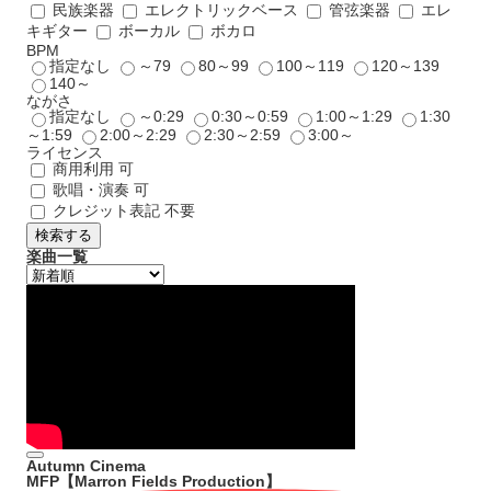
民族楽器
エレクトリックベース
管弦楽器
エレ
キギター
ボーカル
ボカロ
BPM
指定なし
～79
80～99
100～119
120～139
140～
ながさ
指定なし
～0:29
0:30～0:59
1:00～1:29
1:30
～1:59
2:00～2:29
2:30～2:59
3:00～
ライセンス
商用利用 可
歌唱・演奏 可
クレジット表記 不要
検索する
楽曲一覧
Autumn Cinema
MFP【Marron Fields Production】