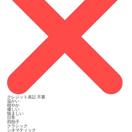
クレジット表記
不要
温かい
穏やか
優しい
慎ましい
日常
四拍子
クラシック
シネマティック