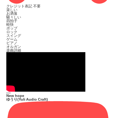
クレジット表記
不要
楽しい
お洒落
騒々しい
四拍子
軽快
ポップ
ロック
スイング
ゲーム
ピアノ
オルガン
楽曲詳細
New hope
ゆうり(Yuli Audio Craft)