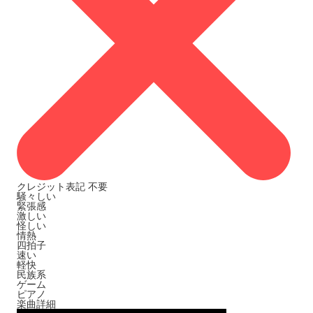
クレジット表記
不要
騒々しい
緊張感
激しい
怪しい
情熱
四拍子
速い
軽快
民族系
ゲーム
ピアノ
楽曲詳細