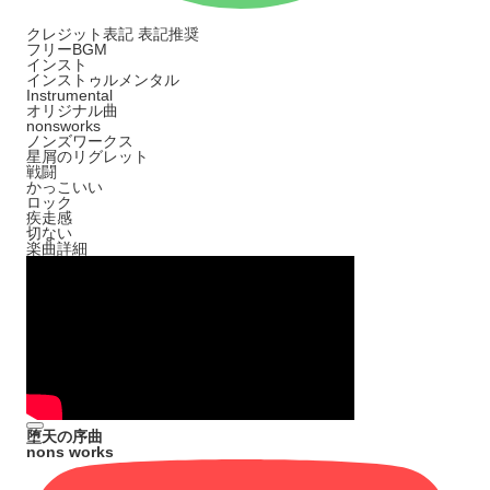
クレジット表記
表記推奨
フリーBGM
インスト
インストゥルメンタル
Instrumental
オリジナル曲
nonsworks
ノンズワークス
星屑のリグレット
戦闘
かっこいい
ロック
疾走感
切ない
楽曲詳細
堕天の序曲
nons works