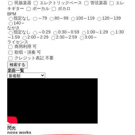
民族楽器
エレクトリックベース
管弦楽器
エレ
キギター
ボーカル
ボカロ
BPM
指定なし
～79
80～99
100～119
120～139
140～
ながさ
指定なし
～0:29
0:30～0:59
1:00～1:29
1:30
～1:59
2:00～2:29
2:30～2:59
3:00～
ライセンス
商用利用 可
歌唱・演奏 可
クレジット表記 不要
検索する
楽曲一覧
閃光
nons works