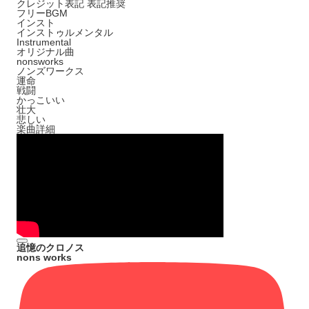
クレジット表記
表記推奨
フリーBGM
インスト
インストゥルメンタル
Instrumental
オリジナル曲
nonsworks
ノンズワークス
運命
戦闘
かっこいい
壮大
悲しい
楽曲詳細
追憶のクロノス
nons works