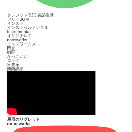
クレジット表記
表記推奨
フリーBGM
インスト
インストゥルメンタル
Instrumental
オリジナル曲
nonsworks
ノンズワークス
閃光
戦闘
かっこいい
ロック
疾走感
楽曲詳細
星屑のリグレット
nons works