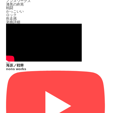
ノンズワークス
漆黒の終焉
戦闘
かっこいい
ロック
疾走感
楽曲詳細
海原ノ戦華
nons works