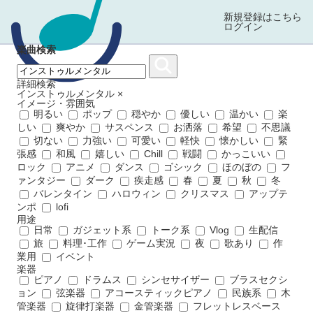
新規登録はこちら
ログイン
楽曲検索
詳細検索
インストゥルメンタル
×
イメージ・雰囲気
明るい
ポップ
穏やか
優しい
温かい
楽
しい
爽やか
サスペンス
お洒落
希望
不思議
切ない
力強い
可愛い
軽快
懐かしい
緊
張感
和風
嬉しい
Chill
戦闘
かっこいい
ロック
アニメ
ダンス
ゴシック
ほのぼの
フ
ァンタジー
ダーク
疾走感
春
夏
秋
冬
バレンタイン
ハロウィン
クリスマス
アップテ
ンポ
lofi
用途
日常
ガジェット系
トーク系
Vlog
生配信
旅
料理･工作
ゲーム実況
夜
歌あり
作
業用
イベント
楽器
ピアノ
ドラムス
シンセサイザー
ブラスセクシ
ョン
弦楽器
アコースティックピアノ
民族系
木
管楽器
旋律打楽器
金管楽器
フレットレスベース