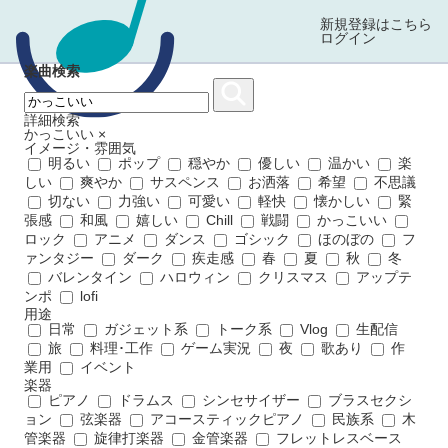
新規登録はこちら
ログイン
楽曲検索
詳細検索
かっこいい
×
イメージ・雰囲気
明るい
ポップ
穏やか
優しい
温かい
楽
しい
爽やか
サスペンス
お洒落
希望
不思議
切ない
力強い
可愛い
軽快
懐かしい
緊
張感
和風
嬉しい
Chill
戦闘
かっこいい
ロック
アニメ
ダンス
ゴシック
ほのぼの
フ
ァンタジー
ダーク
疾走感
春
夏
秋
冬
バレンタイン
ハロウィン
クリスマス
アップテ
ンポ
lofi
用途
日常
ガジェット系
トーク系
Vlog
生配信
旅
料理･工作
ゲーム実況
夜
歌あり
作
業用
イベント
楽器
ピアノ
ドラムス
シンセサイザー
ブラスセクシ
ョン
弦楽器
アコースティックピアノ
民族系
木
管楽器
旋律打楽器
金管楽器
フレットレスベース