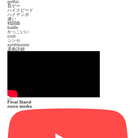
gothic
音ゲー
ハイスピード
ハイテンポ
速い
戦闘曲
battle
かっこいい
cool
シンセ
synthesizer
楽曲詳細
Final Stand
nons works