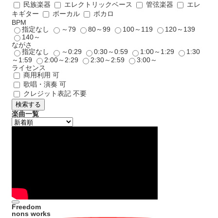
民族楽器
エレクトリックベース
管弦楽器
エレ
キギター
ボーカル
ボカロ
BPM
指定なし
～79
80～99
100～119
120～139
140～
ながさ
指定なし
～0:29
0:30～0:59
1:00～1:29
1:30
～1:59
2:00～2:29
2:30～2:59
3:00～
ライセンス
商用利用 可
歌唱・演奏 可
クレジット表記 不要
検索する
楽曲一覧
Freedom
nons works