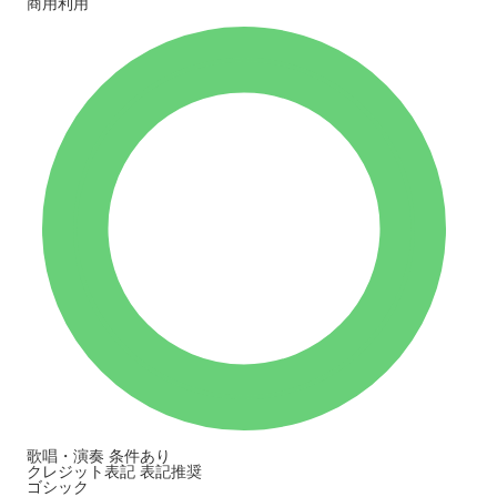
商用利用
歌唱・演奏
条件あり
クレジット表記
表記推奨
ゴシック