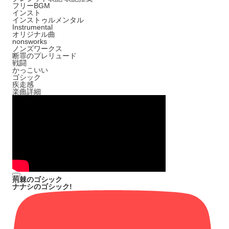
フリーBGM
インスト
インストゥルメンタル
Instrumental
オリジナル曲
nonsworks
ノンズワークス
断罪のプレリュード
戦闘
かっこいい
ゴシック
疾走感
楽曲詳細
荊棘のゴシック
ナナシのゴシック!